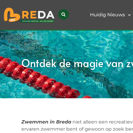
Huidig Nieuws
Ontdek de magie van 
Zwemmen in Breda
niet alleen een recreatieve
ervaren zwemmer bent of gewoon op zoek bent