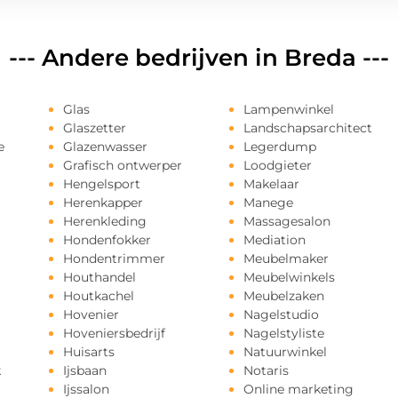
--- Andere bedrijven in Breda ---
Glas
Lampenwinkel
Glaszetter
Landschapsarchitect
e
Glazenwasser
Legerdump
Grafisch ontwerper
Loodgieter
Hengelsport
Makelaar
Herenkapper
Manege
Herenkleding
Massagesalon
Hondenfokker
Mediation
Hondentrimmer
Meubelmaker
Houthandel
Meubelwinkels
Houtkachel
Meubelzaken
Hovenier
Nagelstudio
Hoveniersbedrijf
Nagelstyliste
Huisarts
Natuurwinkel
k
Ijsbaan
Notaris
Ijssalon
Online marketing