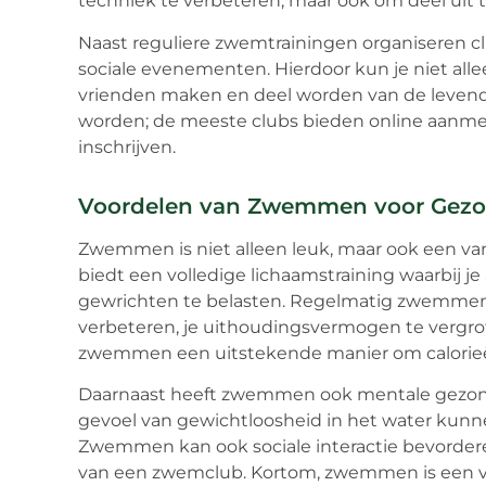
techniek te verbeteren, maar ook om deel ui
Naast reguliere zwemtrainingen organiseren cl
sociale evenementen. Hierdoor kun je niet al
vrienden maken en deel worden van de levendi
worden; de meeste clubs bieden online aanmel
inschrijven.
Voordelen van Zwemmen voor Gezon
Zwemmen is niet alleen leuk, maar ook een v
biedt een volledige lichaamstraining waarbij je
gewrichten te belasten. Regelmatig zwemmen k
verbeteren, je uithoudingsvermogen te vergrot
zwemmen een uitstekende manier om calorieë
Daarnaast heeft zwemmen ook mentale gezon
gevoel van gewichtloosheid in het water kunn
Zwemmen kan ook sociale interactie bevorderen
van een zwemclub. Kortom, zwemmen is een veel