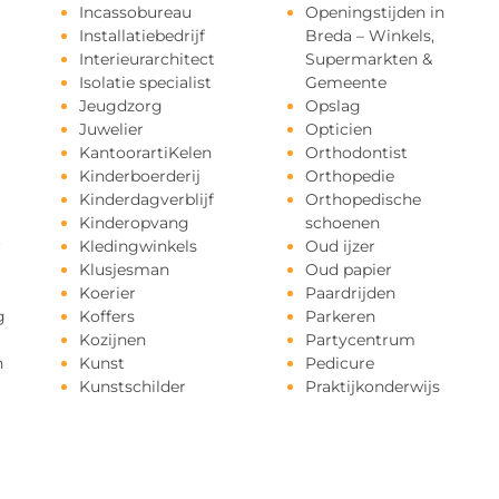
Incassobureau
Openingstijden in
Installatiebedrijf
Breda – Winkels,
Interieurarchitect
Supermarkten &
Isolatie specialist
Gemeente
Jeugdzorg
Opslag
Juwelier
Opticien
KantoorartiKelen
Orthodontist
Kinderboerderij
Orthopedie
Kinderdagverblijf
Orthopedische
Kinderopvang
schoenen
r
Kledingwinkels
Oud ijzer
Klusjesman
Oud papier
Koerier
Paardrijden
g
Koffers
Parkeren
Kozijnen
Partycentrum
n
Kunst
Pedicure
Kunstschilder
Praktijkonderwijs