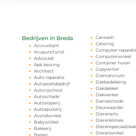
Carwash
Bedrijven in Breda
Catering
Accountant
Computer reparati
Acupuncturist
Computerwinkel
Advocaat
Container huren
Apk keuring
Copywriter
Architect
Crematorium
Auto reparatie
Dakbedekking
Autopoetsbedrijf
Dakdekker
Autorijschool
Dakwerker
Autoschade
Damesmode
Autosloperij
Deurwaarder
Autospuiterij
Dierenarts
Avondwinkel
Dierenkliniek
Babywinkel
Dierenspeciaalzaa
Bakkerij
Dierenwinkel
Banen