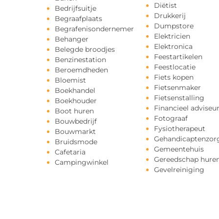
Diëtist
Bedrijfsuitje
Drukkerij
Begraafplaats
Dumpstore
Begrafenisondernemer
Elektricien
Behanger
Elektronica
Belegde broodjes
Feestartikelen
Benzinestation
Feestlocatie
Beroemdheden
Fiets kopen
Bloemist
Fietsenmaker
Boekhandel
Fietsenstalling
Boekhouder
Financieel adviseu
Boot huren
Fotograaf
Bouwbedrijf
Fysiotherapeut
Bouwmarkt
Gehandicaptenzor
Bruidsmode
Gemeentehuis
Cafetaria
Gereedschap hure
Campingwinkel
Gevelreiniging