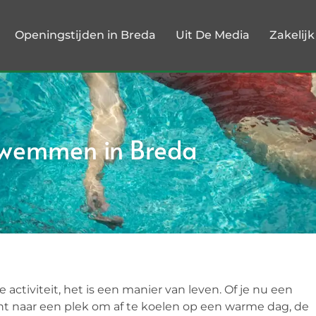
Openingstijden in Breda
Uit De Media
Zakelij
zwemmen in Breda
 activiteit, het is een manier van leven. Of je nu een
 naar een plek om af te koelen op een warme dag, de