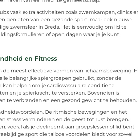
t te maken van een hechte gemeenschap.
ubs vaak extra activiteiten zoals zwemkampen, clinics e
leen genieten van een gezonde sport, maar ook nieuwe
ge zwemsfeer in Breda. Het is eenvoudig om lid te
dingsformulieren of open dagen waar je je kunt
dheid en Fitness
an de meest effectieve vormen van lichaamsbeweging. H
 alle belangrijke spiergroepen gebruikt, zonder de
an helpen om je cardiovasculaire conditie te
en en je spierkracht te versterken. Bovendien is
n te verbranden en een gezond gewicht te behouden.
dheidsvoordelen. De ritmische bewegingen en het
en stress verminderen en de geest tot rust brengen.
, vooral als je deelneemt aan groepslessen of lid bent
zijdige sport die talloze voordelen biedt voor zowel