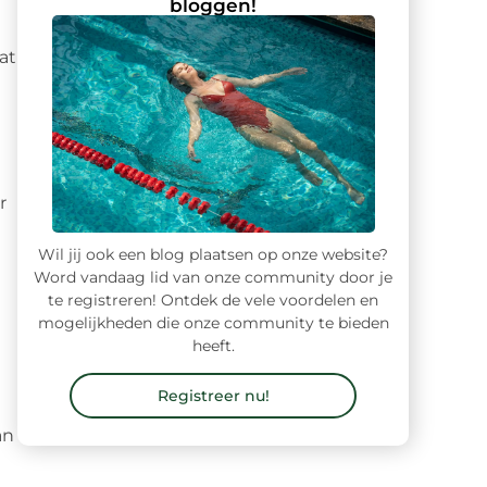
bloggen!
at
r
Wil jij ook een blog plaatsen op onze website?
Word vandaag lid van onze community door je
te registreren! Ontdek de vele voordelen en
mogelijkheden die onze community te bieden
heeft.
Registreer nu!
an