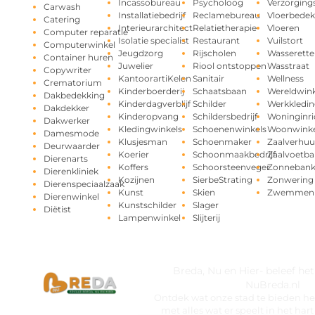
Incassobureau
Psycholoog
Verzorging
Carwash
Installatiebedrijf
Reclamebureau
Vloerbedek
Catering
Interieurarchitect
Relatietherapie
Vloeren
Computer reparatie
Isolatie specialist
Restaurant
Vuilstort
Computerwinkel
Jeugdzorg
Rijscholen
Wasserette
Container huren
Juwelier
Riool ontstoppen
Wasstraat
Copywriter
KantoorartiKelen
Sanitair
Wellness
Crematorium
Kinderboerderij
Schaatsbaan
Wereldwink
Dakbedekking
Kinderdagverblijf
Schilder
Werkkledin
Dakdekker
Kinderopvang
Schildersbedrijf
Woninginri
Dakwerker
Kledingwinkels
Schoenenwinkels
Woonwinke
Damesmode
Klusjesman
Schoenmaker
Zaalverhuu
Deurwaarder
Koerier
Schoonmaakbedrijf
Zaalvoetba
Dierenarts
Koffers
Schoorsteenveger
Zonneban
Dierenkliniek
Kozijnen
SierbeStrating
Zonwering
Dierenspeciaalzaak
Kunst
Skien
Zwemmen
Dierenwinkel
Kunstschilder
Slager
Diëtist
Lampenwinkel
Slijterij
Breda, Nu en Hier- beleef he
NuBreda.nl
Ontdek wat onze stad te bieden hee
met alles wat er speelt in het ha