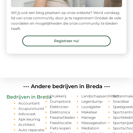
Wil jij ook een blog plaatsen op onze website? Word vandaag
lid van onze community door je te registreren! Ontdek de vele
voordelen en mogelijkheden die onze community te bieden
heeft.
Registreer nu!
--- Andere bedrijven in Breda ---
Drukkerij
Landschapsarchitect
Slotenmak
Bedrijven in Breda
Dumpstore
Legerdump
Snackbar
Accountant
Elektricien
Loodgieter
Speelgoedw
Acupuncturist
Elektronica
Makelaar
Sportcent
Advocaat
Feestartikelen
Manege
Sportkledi
Apk keuring
Feestlocatie
Massagesalon
Sportprijze
Architect
Fiets kopen
Mediation
Sportschoo
Auto reparatie