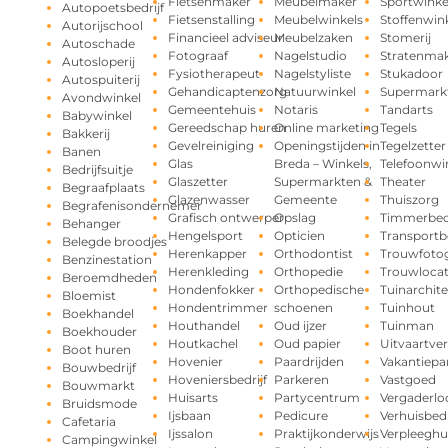
Fietsenmaker
Meubelmaker
Sportwinke
Autopoetsbedrijf
Fietsenstalling
Meubelwinkels
Stoffenwin
Autorijschool
Financieel adviseur
Meubelzaken
Stomerij
Autoschade
Fotograaf
Nagelstudio
Stratenma
Autosloperij
Fysiotherapeut
Nagelstyliste
Stukadoor
Autospuiterij
Gehandicaptenzorg
Natuurwinkel
Supermark
Avondwinkel
Gemeentehuis
Notaris
Tandarts
Babywinkel
Gereedschap huren
Online marketing
Tegels
Bakkerij
Gevelreiniging
Openingstijden in
Tegelzetter
Banen
Glas
Breda – Winkels,
Telefoonwi
Bedrijfsuitje
Glaszetter
Supermarkten &
Theater
Begraafplaats
Glazenwasser
Gemeente
Thuiszorg
Begrafenisondernemer
Grafisch ontwerper
Opslag
Timmerbedr
Behanger
Hengelsport
Opticien
Transportbe
Belegde broodjes
Herenkapper
Orthodontist
Trouwfotog
Benzinestation
Herenkleding
Orthopedie
Trouwlocat
Beroemdheden
Hondenfokker
Orthopedische
Tuinarchite
Bloemist
Hondentrimmer
schoenen
Tuinhout
Boekhandel
Houthandel
Oud ijzer
Tuinman
Boekhouder
Houtkachel
Oud papier
Uitvaartve
Boot huren
Hovenier
Paardrijden
Vakantiepa
Bouwbedrijf
Hoveniersbedrijf
Parkeren
Vastgoed
Bouwmarkt
Huisarts
Partycentrum
Vergaderlo
Bruidsmode
Ijsbaan
Pedicure
Verhuisbedr
Cafetaria
Ijssalon
Praktijkonderwijs
Verpleeghu
Campingwinkel