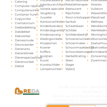
Installatiebedrijf
Reclamebureau
Vloerbedek
Catering
Interieurarchitect
Relatietherapie
Vloeren
Computer reparatie
Isolatie specialist
Restaurant
Vuilstort
Computerwinkel
Jeugdzorg
Rijscholen
Wasserette
Container huren
Juwelier
Riool ontstoppen
Wasstraat
Copywriter
KantoorartiKelen
Sanitair
Wellness
Crematorium
Kinderboerderij
Schaatsbaan
Wereldwink
Dakbedekking
Kinderdagverblijf
Schilder
Werkkledin
Dakdekker
Kinderopvang
Schildersbedrijf
Woninginri
Dakwerker
Kledingwinkels
Schoenenwinkels
Woonwinke
Damesmode
Klusjesman
Schoenmaker
Zaalverhuu
Deurwaarder
Koerier
Schoonmaakbedrijf
Zaalvoetba
Dierenarts
Koffers
Schoorsteenveger
Zonneban
Dierenkliniek
Kozijnen
SierbeStrating
Zonwering
Dierenspeciaalzaak
Kunst
Skien
Zwemmen
Dierenwinkel
Kunstschilder
Slager
Diëtist
Lampenwinkel
Slijterij
Breda, Nu en Hier- beleef he
NuBreda.nl
Ontdek wat onze stad te bieden hee
met alles wat er speelt in het ha