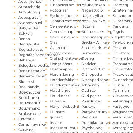
Autorijschool
Financieel adviseur
Meubelzaken
Stomerij
Autoschade
Fotograaf
Nagelstudio
Stratenma
Autosloperij
Fysiotherapeut
Nagelstyliste
Stukadoor
Autospuiterij
Gehandicaptenzorg
Natuurwinkel
Supermark
Avondwinkel
Gemeentehuis
Notaris
Tandarts
Babywinkel
Gereedschap huren
Online marketing
Tegels
Bakkerij
Gevelreiniging
Openingstijden in
Tegelzetter
Banen
Glas
Breda – Winkels,
Telefoonwi
Bedrijfsuitje
Glaszetter
Supermarkten &
Theater
Begraafplaats
Glazenwasser
Gemeente
Thuiszorg
Begrafenisondernemer
Grafisch ontwerper
Opslag
Timmerbedr
Behanger
Hengelsport
Opticien
Transportbe
Belegde broodjes
Herenkapper
Orthodontist
Trouwfotog
Benzinestation
Herenkleding
Orthopedie
Trouwlocat
Beroemdheden
Hondenfokker
Orthopedische
Tuinarchite
Bloemist
Hondentrimmer
schoenen
Tuinhout
Boekhandel
Houthandel
Oud ijzer
Tuinman
Boekhouder
Houtkachel
Oud papier
Uitvaartve
Boot huren
Hovenier
Paardrijden
Vakantiepa
Bouwbedrijf
Hoveniersbedrijf
Parkeren
Vastgoed
Bouwmarkt
Huisarts
Partycentrum
Vergaderlo
Bruidsmode
Ijsbaan
Pedicure
Verhuisbedr
Cafetaria
Ijssalon
Praktijkonderwijs
Verpleeghu
Campingwinkel
Incassobureau
Psycholoog
Verzorging
Carwash