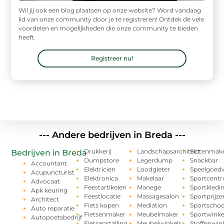
Wil jij ook een blog plaatsen op onze website? Word vandaag
lid van onze community door je te registreren! Ontdek de vele
voordelen en mogelijkheden die onze community te bieden
heeft.
Registreer nu!
--- Andere bedrijven in Breda ---
Drukkerij
Landschapsarchitect
Slotenmak
Bedrijven in Breda
Dumpstore
Legerdump
Snackbar
Accountant
Elektricien
Loodgieter
Speelgoedw
Acupuncturist
Elektronica
Makelaar
Sportcent
Advocaat
Feestartikelen
Manege
Sportkledi
Apk keuring
Feestlocatie
Massagesalon
Sportprijze
Architect
Fiets kopen
Mediation
Sportschoo
Auto reparatie
Fietsenmaker
Meubelmaker
Sportwinke
Autopoetsbedrijf
Fietsenstalling
Meubelwinkels
Stoffenwin