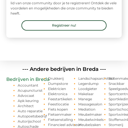
lid van onze community door je te registreren! Ontdek de vele
voordelen en mogelijkheden die onze community te bieden
heeft.
Registreer nu!
--- Andere bedrijven in Breda ---
Drukkerij
Landschapsarchitect
Slotenmak
Bedrijven in Breda
Dumpstore
Legerdump
Snackbar
Accountant
Elektricien
Loodgieter
Speelgoedw
Acupuncturist
Elektronica
Makelaar
Sportcent
Advocaat
Feestartikelen
Manege
Sportkledi
Apk keuring
Feestlocatie
Massagesalon
Sportprijze
Architect
Fiets kopen
Mediation
Sportschoo
Auto reparatie
Fietsenmaker
Meubelmaker
Sportwinke
Autopoetsbedrijf
Fietsenstalling
Meubelwinkels
Stoffenwin
Autorijschool
Financieel adviseur
Meubelzaken
Stomerij
Autoschade