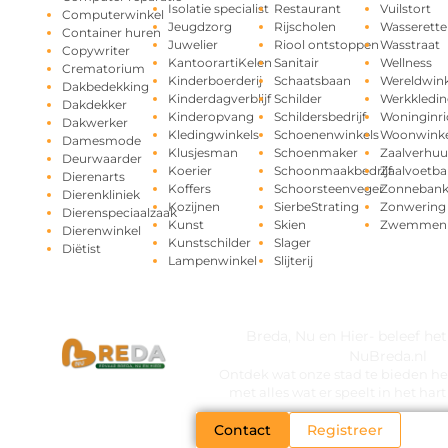
Isolatie specialist
Restaurant
Vuilstort
Computerwinkel
Jeugdzorg
Rijscholen
Wasserette
Container huren
Juwelier
Riool ontstoppen
Wasstraat
Copywriter
KantoorartiKelen
Sanitair
Wellness
Crematorium
Kinderboerderij
Schaatsbaan
Wereldwink
Dakbedekking
Kinderdagverblijf
Schilder
Werkkledin
Dakdekker
Kinderopvang
Schildersbedrijf
Woninginri
Dakwerker
Kledingwinkels
Schoenenwinkels
Woonwinke
Damesmode
Klusjesman
Schoenmaker
Zaalverhuu
Deurwaarder
Koerier
Schoonmaakbedrijf
Zaalvoetba
Dierenarts
Koffers
Schoorsteenveger
Zonneban
Dierenkliniek
Kozijnen
SierbeStrating
Zonwering
Dierenspeciaalzaak
Kunst
Skien
Zwemmen
Dierenwinkel
Kunstschilder
Slager
Diëtist
Lampenwinkel
Slijterij
Breda, Nu en Hier- beleef he
NuBreda.nl
Ontdek wat onze stad te bieden hee
met alles wat er speelt in het ha
Contact
Registreer