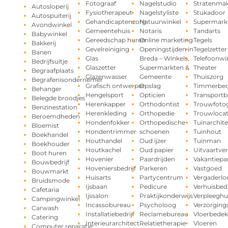
Fotograaf
Nagelstudio
Stratenma
Autosloperij
Fysiotherapeut
Nagelstyliste
Stukadoor
Autospuiterij
Gehandicaptenzorg
Natuurwinkel
Supermark
Avondwinkel
Gemeentehuis
Notaris
Tandarts
Babywinkel
Gereedschap huren
Online marketing
Tegels
Bakkerij
Gevelreiniging
Openingstijden in
Tegelzetter
Banen
Glas
Breda – Winkels,
Telefoonwi
Bedrijfsuitje
Glaszetter
Supermarkten &
Theater
Begraafplaats
Glazenwasser
Gemeente
Thuiszorg
Begrafenisondernemer
Grafisch ontwerper
Opslag
Timmerbedr
Behanger
Hengelsport
Opticien
Transportbe
Belegde broodjes
Herenkapper
Orthodontist
Trouwfotog
Benzinestation
Herenkleding
Orthopedie
Trouwlocat
Beroemdheden
Hondenfokker
Orthopedische
Tuinarchite
Bloemist
Hondentrimmer
schoenen
Tuinhout
Boekhandel
Houthandel
Oud ijzer
Tuinman
Boekhouder
Houtkachel
Oud papier
Uitvaartve
Boot huren
Hovenier
Paardrijden
Vakantiepa
Bouwbedrijf
Hoveniersbedrijf
Parkeren
Vastgoed
Bouwmarkt
Huisarts
Partycentrum
Vergaderlo
Bruidsmode
Ijsbaan
Pedicure
Verhuisbedr
Cafetaria
Ijssalon
Praktijkonderwijs
Verpleeghu
Campingwinkel
Incassobureau
Psycholoog
Verzorging
Carwash
Installatiebedrijf
Reclamebureau
Vloerbedek
Catering
Interieurarchitect
Relatietherapie
Vloeren
Computer reparatie