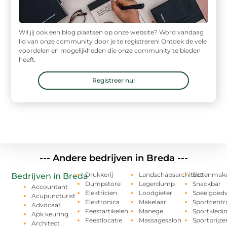
Wil jij ook een blog plaatsen op onze website? Word vandaag
lid van onze community door je te registreren! Ontdek de vele
voordelen en mogelijkheden die onze community te bieden
heeft.
Registreer nu!
--- Andere bedrijven in Breda ---
Drukkerij
Landschapsarchitect
Slotenmak
Bedrijven in Breda
Dumpstore
Legerdump
Snackbar
Accountant
Elektricien
Loodgieter
Speelgoedw
Acupuncturist
Elektronica
Makelaar
Sportcent
Advocaat
Feestartikelen
Manege
Sportkledi
Apk keuring
Feestlocatie
Massagesalon
Sportprijze
Architect