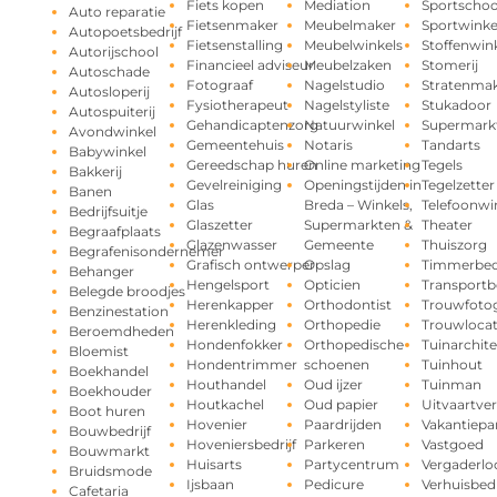
Fiets kopen
Mediation
Sportschoo
Auto reparatie
Fietsenmaker
Meubelmaker
Sportwinke
Autopoetsbedrijf
Fietsenstalling
Meubelwinkels
Stoffenwin
Autorijschool
Financieel adviseur
Meubelzaken
Stomerij
Autoschade
Fotograaf
Nagelstudio
Stratenma
Autosloperij
Fysiotherapeut
Nagelstyliste
Stukadoor
Autospuiterij
Gehandicaptenzorg
Natuurwinkel
Supermark
Avondwinkel
Gemeentehuis
Notaris
Tandarts
Babywinkel
Gereedschap huren
Online marketing
Tegels
Bakkerij
Gevelreiniging
Openingstijden in
Tegelzetter
Banen
Glas
Breda – Winkels,
Telefoonwi
Bedrijfsuitje
Glaszetter
Supermarkten &
Theater
Begraafplaats
Glazenwasser
Gemeente
Thuiszorg
Begrafenisondernemer
Grafisch ontwerper
Opslag
Timmerbedr
Behanger
Hengelsport
Opticien
Transportbe
Belegde broodjes
Herenkapper
Orthodontist
Trouwfotog
Benzinestation
Herenkleding
Orthopedie
Trouwlocat
Beroemdheden
Hondenfokker
Orthopedische
Tuinarchite
Bloemist
Hondentrimmer
schoenen
Tuinhout
Boekhandel
Houthandel
Oud ijzer
Tuinman
Boekhouder
Houtkachel
Oud papier
Uitvaartve
Boot huren
Hovenier
Paardrijden
Vakantiepa
Bouwbedrijf
Hoveniersbedrijf
Parkeren
Vastgoed
Bouwmarkt
Huisarts
Partycentrum
Vergaderlo
Bruidsmode
Ijsbaan
Pedicure
Verhuisbedr
Cafetaria