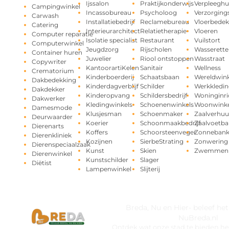
Ijssalon
Praktijkonderwijs
Verpleeghu
Campingwinkel
Incassobureau
Psycholoog
Verzorging
Carwash
Installatiebedrijf
Reclamebureau
Vloerbedek
Catering
Interieurarchitect
Relatietherapie
Vloeren
Computer reparatie
Isolatie specialist
Restaurant
Vuilstort
Computerwinkel
Jeugdzorg
Rijscholen
Wasserette
Container huren
Juwelier
Riool ontstoppen
Wasstraat
Copywriter
KantoorartiKelen
Sanitair
Wellness
Crematorium
Kinderboerderij
Schaatsbaan
Wereldwink
Dakbedekking
Kinderdagverblijf
Schilder
Werkkledin
Dakdekker
Kinderopvang
Schildersbedrijf
Woninginri
Dakwerker
Kledingwinkels
Schoenenwinkels
Woonwinke
Damesmode
Klusjesman
Schoenmaker
Zaalverhuu
Deurwaarder
Koerier
Schoonmaakbedrijf
Zaalvoetba
Dierenarts
Koffers
Schoorsteenveger
Zonneban
Dierenkliniek
Kozijnen
SierbeStrating
Zonwering
Dierenspeciaalzaak
Kunst
Skien
Zwemmen
Dierenwinkel
Kunstschilder
Slager
Diëtist
Lampenwinkel
Slijterij
Breda, Nu en Hier- beleef he
NuBreda.nl
Ontdek wat onze stad te bieden hee