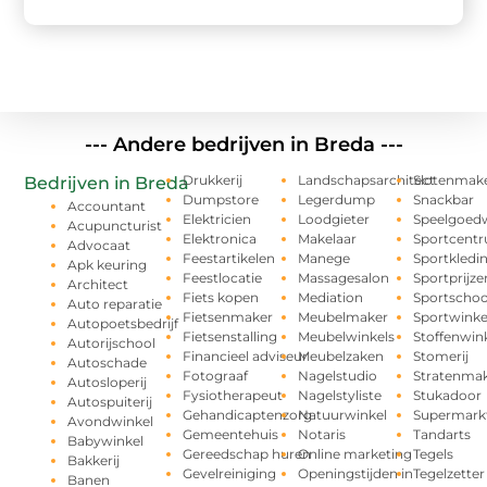
--- Andere bedrijven in Breda ---
Drukkerij
Landschapsarchitect
Slotenmak
Bedrijven in Breda
Dumpstore
Legerdump
Snackbar
Accountant
Elektricien
Loodgieter
Speelgoedw
Acupuncturist
Elektronica
Makelaar
Sportcent
Advocaat
Feestartikelen
Manege
Sportkledi
Apk keuring
Feestlocatie
Massagesalon
Sportprijze
Architect
Fiets kopen
Mediation
Sportschoo
Auto reparatie
Fietsenmaker
Meubelmaker
Sportwinke
Autopoetsbedrijf
Fietsenstalling
Meubelwinkels
Stoffenwin
Autorijschool
Financieel adviseur
Meubelzaken
Stomerij
Autoschade
Fotograaf
Nagelstudio
Stratenma
Autosloperij
Fysiotherapeut
Nagelstyliste
Stukadoor
Autospuiterij
Gehandicaptenzorg
Natuurwinkel
Supermark
Avondwinkel
Gemeentehuis
Notaris
Tandarts
Babywinkel
Gereedschap huren
Online marketing
Tegels
Bakkerij
Gevelreiniging
Openingstijden in
Tegelzetter
Banen