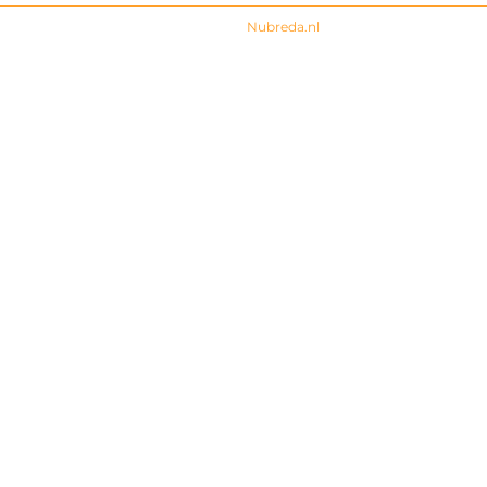
© 2024 All rights Reserved. Design by
Nubreda.nl