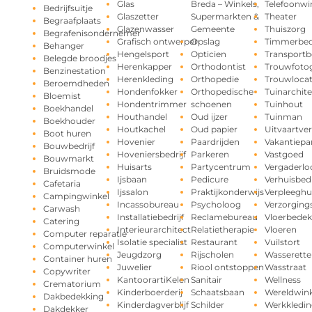
Glas
Breda – Winkels,
Telefoonwi
Bedrijfsuitje
Glaszetter
Supermarkten &
Theater
Begraafplaats
Glazenwasser
Gemeente
Thuiszorg
Begrafenisondernemer
Grafisch ontwerper
Opslag
Timmerbedr
Behanger
Hengelsport
Opticien
Transportbe
Belegde broodjes
Herenkapper
Orthodontist
Trouwfotog
Benzinestation
Herenkleding
Orthopedie
Trouwlocat
Beroemdheden
Hondenfokker
Orthopedische
Tuinarchite
Bloemist
Hondentrimmer
schoenen
Tuinhout
Boekhandel
Houthandel
Oud ijzer
Tuinman
Boekhouder
Houtkachel
Oud papier
Uitvaartve
Boot huren
Hovenier
Paardrijden
Vakantiepa
Bouwbedrijf
Hoveniersbedrijf
Parkeren
Vastgoed
Bouwmarkt
Huisarts
Partycentrum
Vergaderlo
Bruidsmode
Ijsbaan
Pedicure
Verhuisbedr
Cafetaria
Ijssalon
Praktijkonderwijs
Verpleeghu
Campingwinkel
Incassobureau
Psycholoog
Verzorging
Carwash
Installatiebedrijf
Reclamebureau
Vloerbedek
Catering
Interieurarchitect
Relatietherapie
Vloeren
Computer reparatie
Isolatie specialist
Restaurant
Vuilstort
Computerwinkel
Jeugdzorg
Rijscholen
Wasserette
Container huren
Juwelier
Riool ontstoppen
Wasstraat
Copywriter
KantoorartiKelen
Sanitair
Wellness
Crematorium
Kinderboerderij
Schaatsbaan
Wereldwink
Dakbedekking
Kinderdagverblijf
Schilder
Werkkledin
Dakdekker