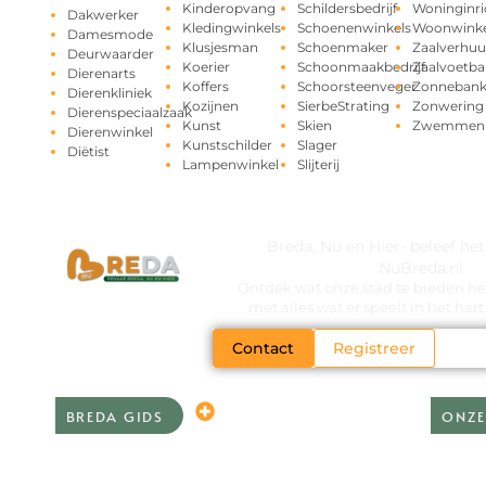
Kinderopvang
Schildersbedrijf
Woninginri
Dakwerker
Kledingwinkels
Schoenenwinkels
Woonwinke
Damesmode
Klusjesman
Schoenmaker
Zaalverhuu
Deurwaarder
Koerier
Schoonmaakbedrijf
Zaalvoetba
Dierenarts
Koffers
Schoorsteenveger
Zonneban
Dierenkliniek
Kozijnen
SierbeStrating
Zonwering
Dierenspeciaalzaak
Kunst
Skien
Zwemmen
Dierenwinkel
Kunstschilder
Slager
Diëtist
Lampenwinkel
Slijterij
Breda, Nu en Hier- beleef he
NuBreda.nl
Ontdek wat onze stad te bieden hee
met alles wat er speelt in het ha
Contact
Registreer
BREDA GIDS
ONZE