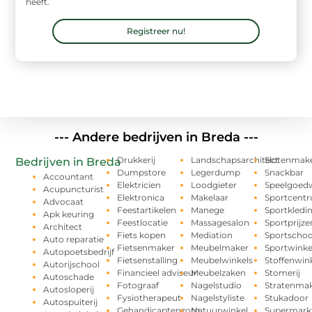
heeft.
Registreer nu!
--- Andere bedrijven in Breda ---
Drukkerij
Landschapsarchitect
Slotenmak
Bedrijven in Breda
Dumpstore
Legerdump
Snackbar
Accountant
Elektricien
Loodgieter
Speelgoedw
Acupuncturist
Elektronica
Makelaar
Sportcent
Advocaat
Feestartikelen
Manege
Sportkledi
Apk keuring
Feestlocatie
Massagesalon
Sportprijze
Architect
Fiets kopen
Mediation
Sportschoo
Auto reparatie
Fietsenmaker
Meubelmaker
Sportwinke
Autopoetsbedrijf
Fietsenstalling
Meubelwinkels
Stoffenwin
Autorijschool
Financieel adviseur
Meubelzaken
Stomerij
Autoschade
Fotograaf
Nagelstudio
Stratenma
Autosloperij
Fysiotherapeut
Nagelstyliste
Stukadoor
Autospuiterij
Gehandicaptenzorg
Natuurwinkel
Supermark