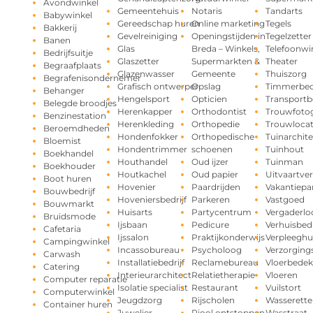
Avondwinkel
Gemeentehuis
Notaris
Tandarts
Babywinkel
Gereedschap huren
Online marketing
Tegels
Bakkerij
Gevelreiniging
Openingstijden in
Tegelzetter
Banen
Glas
Breda – Winkels,
Telefoonwi
Bedrijfsuitje
Glaszetter
Supermarkten &
Theater
Begraafplaats
Glazenwasser
Gemeente
Thuiszorg
Begrafenisondernemer
Grafisch ontwerper
Opslag
Timmerbedr
Behanger
Hengelsport
Opticien
Transportbe
Belegde broodjes
Herenkapper
Orthodontist
Trouwfotog
Benzinestation
Herenkleding
Orthopedie
Trouwlocat
Beroemdheden
Hondenfokker
Orthopedische
Tuinarchite
Bloemist
Hondentrimmer
schoenen
Tuinhout
Boekhandel
Houthandel
Oud ijzer
Tuinman
Boekhouder
Houtkachel
Oud papier
Uitvaartve
Boot huren
Hovenier
Paardrijden
Vakantiepa
Bouwbedrijf
Hoveniersbedrijf
Parkeren
Vastgoed
Bouwmarkt
Huisarts
Partycentrum
Vergaderlo
Bruidsmode
Ijsbaan
Pedicure
Verhuisbedr
Cafetaria
Ijssalon
Praktijkonderwijs
Verpleeghu
Campingwinkel
Incassobureau
Psycholoog
Verzorging
Carwash
Installatiebedrijf
Reclamebureau
Vloerbedek
Catering
Interieurarchitect
Relatietherapie
Vloeren
Computer reparatie
Isolatie specialist
Restaurant
Vuilstort
Computerwinkel
Jeugdzorg
Rijscholen
Wasserette
Container huren
Juwelier
Riool ontstoppen
Wasstraat