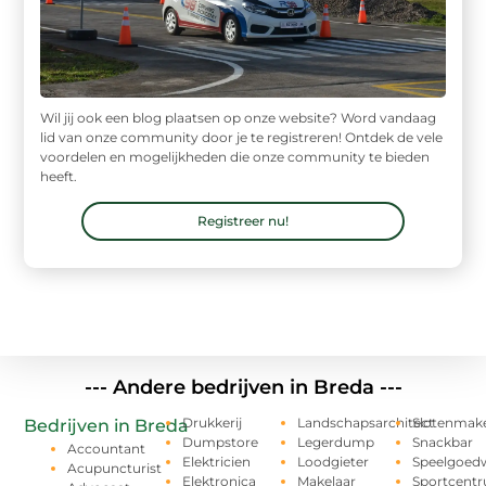
Wil jij ook een blog plaatsen op onze website? Word vandaag
lid van onze community door je te registreren! Ontdek de vele
voordelen en mogelijkheden die onze community te bieden
heeft.
Registreer nu!
--- Andere bedrijven in Breda ---
Drukkerij
Landschapsarchitect
Slotenmak
Bedrijven in Breda
Dumpstore
Legerdump
Snackbar
Accountant
Elektricien
Loodgieter
Speelgoedw
Acupuncturist
Elektronica
Makelaar
Sportcent