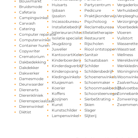
Bouwmarkt
Huisarts
Partycentrum
Vergaderlo
Bruidsmode
Ijsbaan
Pedicure
Verhuisbedr
Cafetaria
Ijssalon
Praktijkonderwijs
Verpleeghu
Campingwinkel
Incassobureau
Psycholoog
Verzorging
Carwash
Installatiebedrijf
Reclamebureau
Vloerbedek
Catering
Interieurarchitect
Relatietherapie
Vloeren
Computer reparatie
Isolatie specialist
Restaurant
Vuilstort
Computerwinkel
Jeugdzorg
Rijscholen
Wasserette
Container huren
Juwelier
Riool ontstoppen
Wasstraat
Copywriter
KantoorartiKelen
Sanitair
Wellness
Crematorium
Kinderboerderij
Schaatsbaan
Wereldwink
Dakbedekking
Kinderdagverblijf
Schilder
Werkkledin
Dakdekker
Kinderopvang
Schildersbedrijf
Woninginri
Dakwerker
Kledingwinkels
Schoenenwinkels
Woonwinke
Damesmode
Klusjesman
Schoenmaker
Zaalverhuu
Deurwaarder
Koerier
Schoonmaakbedrijf
Zaalvoetba
Dierenarts
Koffers
Schoorsteenveger
Zonneban
Dierenkliniek
Kozijnen
SierbeStrating
Zonwering
Dierenspeciaalzaak
Kunst
Skien
Zwemmen
Dierenwinkel
Kunstschilder
Slager
Diëtist
Lampenwinkel
Slijterij