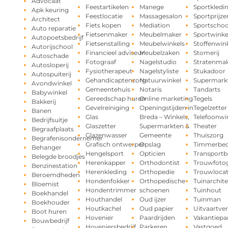
Advocaat
Feestartikelen
Manege
Sportkledi
Apk keuring
Feestlocatie
Massagesalon
Sportprijze
Architect
Fiets kopen
Mediation
Sportschoo
Auto reparatie
Fietsenmaker
Meubelmaker
Sportwinke
Autopoetsbedrijf
Fietsenstalling
Meubelwinkels
Stoffenwin
Autorijschool
Financieel adviseur
Meubelzaken
Stomerij
Autoschade
Fotograaf
Nagelstudio
Stratenma
Autosloperij
Fysiotherapeut
Nagelstyliste
Stukadoor
Autospuiterij
Gehandicaptenzorg
Natuurwinkel
Supermark
Avondwinkel
Gemeentehuis
Notaris
Tandarts
Babywinkel
Gereedschap huren
Online marketing
Tegels
Bakkerij
Gevelreiniging
Openingstijden in
Tegelzetter
Banen
Glas
Breda – Winkels,
Telefoonwi
Bedrijfsuitje
Glaszetter
Supermarkten &
Theater
Begraafplaats
Glazenwasser
Gemeente
Thuiszorg
Begrafenisondernemer
Grafisch ontwerper
Opslag
Timmerbedr
Behanger
Hengelsport
Opticien
Transportbe
Belegde broodjes
Herenkapper
Orthodontist
Trouwfotog
Benzinestation
Herenkleding
Orthopedie
Trouwlocat
Beroemdheden
Hondenfokker
Orthopedische
Tuinarchite
Bloemist
Hondentrimmer
schoenen
Tuinhout
Boekhandel
Houthandel
Oud ijzer
Tuinman
Boekhouder
Houtkachel
Oud papier
Uitvaartve
Boot huren
Hovenier
Paardrijden
Vakantiepa
Bouwbedrijf
Hoveniersbedrijf
Parkeren
Vastgoed