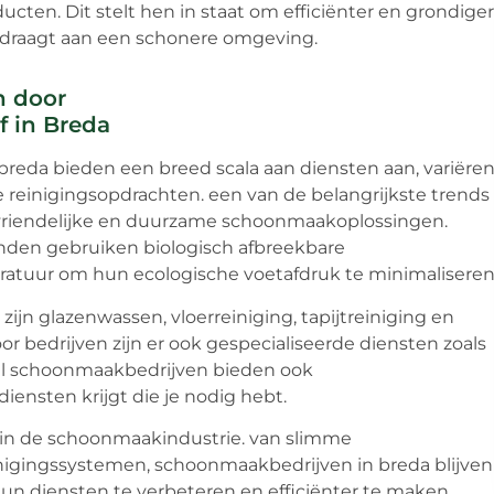
en. Dit stelt hen in staat om efficiënter en grondiger
jdraagt aan een schonere omgeving.
n door
 in Breda
eda bieden een breed scala aan diensten aan, variëre
 reinigingsopdrachten. een van de belangrijkste trends 
uvriendelijke en duurzame schoonmaakoplossingen.
nden gebruiken biologisch afbreekbare
tuur om hun ecologische voetafdruk te minimaliseren
jn glazenwassen, vloerreiniging, tapijtreiniging en
 bedrijven zijn er ook gespecialiseerde diensten zoals
el schoonmaakbedrijven bieden ook
iensten krijgt die je nodig hebt.
er in de schoonmaakindustrie. van slimme
igingssystemen, schoonmaakbedrijven in breda blijven
un diensten te verbeteren en efficiënter te maken.