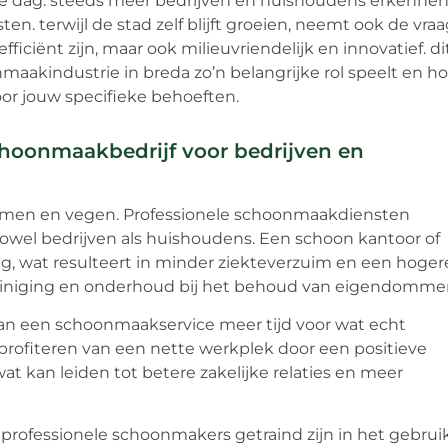
e dag. steeds meer bedrijven en huishoudens erkenne
. terwijl de stad zelf blijft groeien, neemt ook de vraa
ficiënt zijn, maar ook milieuvriendelijk en innovatief. di
maakindustrie in breda zo’n belangrijke rol speelt en h
or jouw specifieke behoeften.
choonmaakbedrijf voor bedrijven en
emen en vegen. Professionele schoonmaakdiensten
owel bedrijven als huishoudens. Een schoon kantoor of
g, wat resulteert in minder ziekteverzuim en een hoger
reiniging en onderhoud bij het behoud van eigendomme
an een schoonmaakservice meer tijd voor wat echt
en profiteren van een nette werkplek door een positieve
wat kan leiden tot betere zakelijke relaties en meer
 professionele schoonmakers getraind zijn in het gebrui