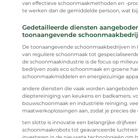
van effectieve schoonmaakmethoden en -product
te werken dan de gemiddelde persoon, wat bi
Gedetailleerde diensten aangebode
toonaangevende schoonmaakbedrijf
De toonaangevende schoonmaakbedrijven in br
van reguliere schoonmaak tot gespecialiseerde
de schoonmaakindustrie is de focus op milie
bedrijven zoals eco schoonmaak en groene ha
schoonmaakmiddelen en energiezuinige appara
andere diensten die vaak worden aangeboden zi
dieptereiniging van keukens en badkamers. voor
bouwschoonmaak en industriële reiniging. ve
maatwerkoplossingen aan, zodat je precies de d
ten slotte is innovatie een belangrijke drijfve
schoonmaakrobots tot geavanceerde luchtrein
investeren in de nieuwste technologieën om h