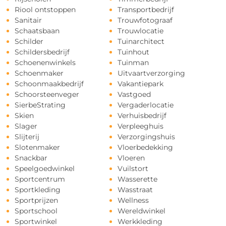
Riool ontstoppen
Transportbedrijf
Sanitair
Trouwfotograaf
Schaatsbaan
Trouwlocatie
Schilder
Tuinarchitect
Schildersbedrijf
Tuinhout
Schoenenwinkels
Tuinman
Schoenmaker
Uitvaartverzorging
Schoonmaakbedrijf
Vakantiepark
Schoorsteenveger
Vastgoed
SierbeStrating
Vergaderlocatie
Skien
Verhuisbedrijf
Slager
Verpleeghuis
Slijterij
Verzorgingshuis
Slotenmaker
Vloerbedekking
Snackbar
Vloeren
Speelgoedwinkel
Vuilstort
Sportcentrum
Wasserette
Sportkleding
Wasstraat
Sportprijzen
Wellness
Sportschool
Wereldwinkel
Sportwinkel
Werkkleding