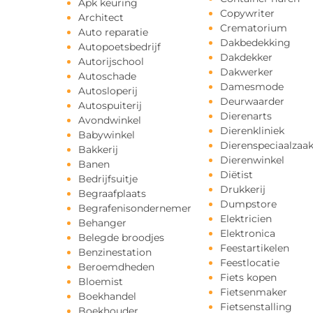
Apk keuring
Copywriter
Architect
Crematorium
Auto reparatie
Dakbedekking
Autopoetsbedrijf
Dakdekker
Autorijschool
Dakwerker
Autoschade
Damesmode
Autosloperij
Deurwaarder
Autospuiterij
Dierenarts
Avondwinkel
Dierenkliniek
Babywinkel
Dierenspeciaalzaa
Bakkerij
Dierenwinkel
Banen
Diëtist
Bedrijfsuitje
Drukkerij
Begraafplaats
Dumpstore
Begrafenisondernemer
Elektricien
Behanger
Elektronica
Belegde broodjes
Feestartikelen
Benzinestation
Feestlocatie
Beroemdheden
Fiets kopen
Bloemist
Fietsenmaker
Boekhandel
Fietsenstalling
Boekhouder