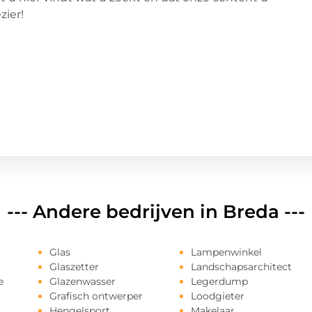
zier!
--- Andere bedrijven in Breda ---
Glas
Lampenwinkel
Glaszetter
Landschapsarchitect
e
Glazenwasser
Legerdump
Grafisch ontwerper
Loodgieter
Hengelsport
Makelaar