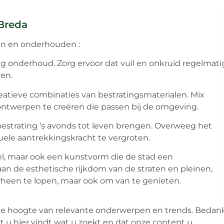
 Breda
ren en onderhouden :
g onderhoud. Zorg ervoor dat vuil en onkruid regelmati
en.
atieve combinaties van bestratingsmaterialen. Mix
ontwerpen te creëren die passen bij de omgeving.
rbestrating ’s avonds tot leven brengen. Overweeg het
uele aantrekkingskracht te vergroten.
neel, maar ook een kunstvorm die de stad een
aan de esthetische rijkdom van de straten en pleinen,
rheen te lopen, maar ook om van te genieten.
 de hoogte van relevante onderwerpen en trends. Bedan
 u hier vindt wat u zoekt en dat onze content u