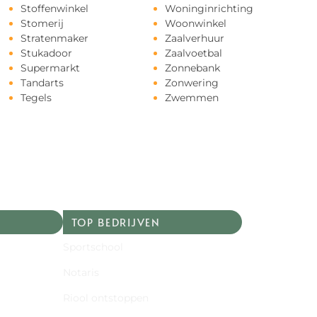
Stoffenwinkel
Woninginrichting
Stomerij
Woonwinkel
Stratenmaker
Zaalverhuur
Stukadoor
Zaalvoetbal
Supermarkt
Zonnebank
Tandarts
Zonwering
Tegels
Zwemmen
TOP BEDRIJVEN
Sportschool
Notaris
Riool ontstoppen