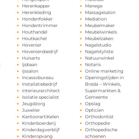
Herenkapper
Manege
Herenkleding
Massagesalon
Hondenfokker
Mediation
Hondentrimmer
Meubelmaker
Houthandel
Meubelwinkels
Houtkachel
Meubelzaken
Hovenier
Nagelstudio
Hoveniersbedrijf
Nagelstyliste
Huisarts
Natuurwinkel
k
Ijsbaan
Notaris
Ijssalon
Online marketing
Incassobureau
Openingstijden in
Installatiebedrijf
Breda – Winkels,
Interieurarchitect
Supermarkten &
Isolatie specialist
Gemeente
Jeugdzorg
Opslag
Juwelier
Opticien
KantoorartiKelen
Orthodontist
Kinderboerderij
Orthopedie
Kinderdagverblijf
Orthopedische
Kinderopvang
schoenen