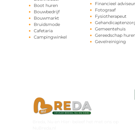
Financieel adviseu
Boot huren
Fotograaf
Bouwbedrijf
Fysiotherapeut
Bouwmarkt
Gehandicaptenzor
Bruidsmode
Gemeentehuis
Cafetaria
Gereedschap hure
Campingwinkel
Gevelreiniging
Breda, Nu en Hier- beleef het met ons op
NuBreda.nl