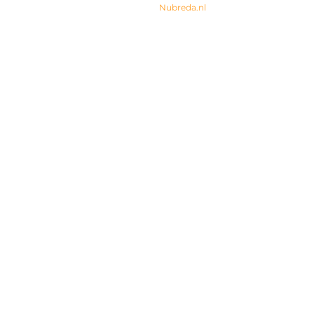
© 2024 All rights Reserved. Design by
Nubreda.nl