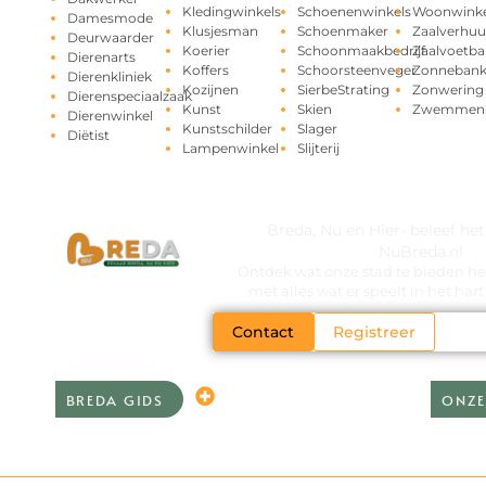
Kledingwinkels
Schoenenwinkels
Woonwinke
Damesmode
Klusjesman
Schoenmaker
Zaalverhuu
Deurwaarder
Koerier
Schoonmaakbedrijf
Zaalvoetba
Dierenarts
Koffers
Schoorsteenveger
Zonneban
Dierenkliniek
Kozijnen
SierbeStrating
Zonwering
Dierenspeciaalzaak
Kunst
Skien
Zwemmen
Dierenwinkel
Kunstschilder
Slager
Diëtist
Lampenwinkel
Slijterij
Breda, Nu en Hier- beleef he
NuBreda.nl
Ontdek wat onze stad te bieden hee
met alles wat er speelt in het ha
Contact
Registreer
BREDA GIDS
ONZE