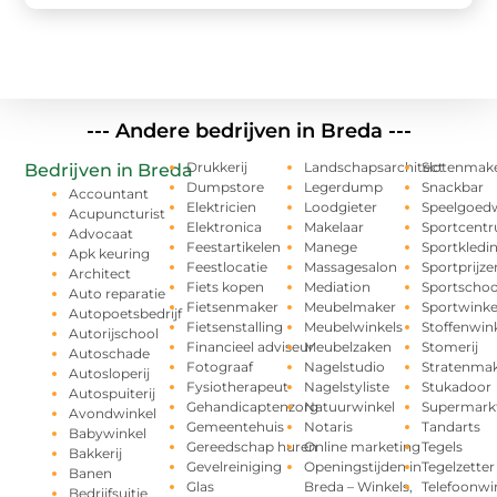
--- Andere bedrijven in Breda ---
Drukkerij
Landschapsarchitect
Slotenmak
Bedrijven in Breda
Dumpstore
Legerdump
Snackbar
Accountant
Elektricien
Loodgieter
Speelgoedw
Acupuncturist
Elektronica
Makelaar
Sportcent
Advocaat
Feestartikelen
Manege
Sportkledi
Apk keuring
Feestlocatie
Massagesalon
Sportprijze
Architect
Fiets kopen
Mediation
Sportschoo
Auto reparatie
Fietsenmaker
Meubelmaker
Sportwinke
Autopoetsbedrijf
Fietsenstalling
Meubelwinkels
Stoffenwin
Autorijschool
Financieel adviseur
Meubelzaken
Stomerij
Autoschade
Fotograaf
Nagelstudio
Stratenma
Autosloperij
Fysiotherapeut
Nagelstyliste
Stukadoor
Autospuiterij
Gehandicaptenzorg
Natuurwinkel
Supermark
Avondwinkel
Gemeentehuis
Notaris
Tandarts
Babywinkel
Gereedschap huren
Online marketing
Tegels
Bakkerij
Gevelreiniging
Openingstijden in
Tegelzetter
Banen
Glas
Breda – Winkels,
Telefoonwi
Bedrijfsuitje