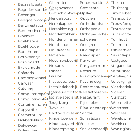
Glaszetter
Supermarkten &
Theater
Begraafplaats
Glazenwasser
Gemeente
Thuiszorg
Begrafenisondernemer
Grafisch ontwerper
Opslag
Timmerbedr
Behanger
Hengelsport
Opticien
Transportbe
Belegde broodjes
Herenkapper
Orthodontist
Trouwfotog
Benzinestation
Herenkleding
Orthopedie
Trouwlocat
Beroemdheden
Hondenfokker
Orthopedische
Tuinarchite
Bloemist
Hondentrimmer
schoenen
Tuinhout
Boekhandel
Houthandel
Oud ijzer
Tuinman
Boekhouder
Houtkachel
Oud papier
Uitvaartve
Boot huren
Hovenier
Paardrijden
Vakantiepa
Bouwbedrijf
Hoveniersbedrijf
Parkeren
Vastgoed
Bouwmarkt
Huisarts
Partycentrum
Vergaderlo
Bruidsmode
Ijsbaan
Pedicure
Verhuisbedr
Cafetaria
Ijssalon
Praktijkonderwijs
Verpleeghu
Campingwinkel
Incassobureau
Psycholoog
Verzorging
Carwash
Installatiebedrijf
Reclamebureau
Vloerbedek
Catering
Interieurarchitect
Relatietherapie
Vloeren
Computer reparatie
Isolatie specialist
Restaurant
Vuilstort
Computerwinkel
Jeugdzorg
Rijscholen
Wasserette
Container huren
Juwelier
Riool ontstoppen
Wasstraat
Copywriter
KantoorartiKelen
Sanitair
Wellness
Crematorium
Kinderboerderij
Schaatsbaan
Wereldwink
Dakbedekking
Kinderdagverblijf
Schilder
Werkkledin
Dakdekker
Kinderopvang
Schildersbedrijf
Woninginri
Dakwerker