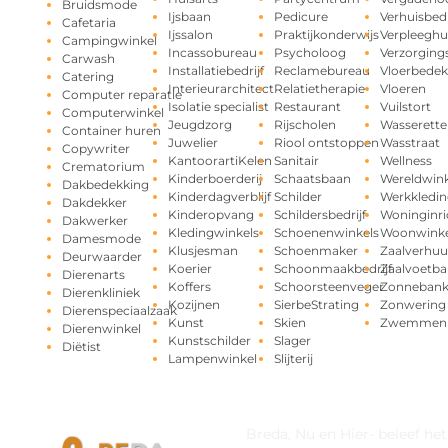
Bruidsmode
Ijsbaan
Pedicure
Verhuisbedr
Cafetaria
Ijssalon
Praktijkonderwijs
Verpleeghu
Campingwinkel
Incassobureau
Psycholoog
Verzorging
Carwash
Installatiebedrijf
Reclamebureau
Vloerbedek
Catering
Interieurarchitect
Relatietherapie
Vloeren
Computer reparatie
Isolatie specialist
Restaurant
Vuilstort
Computerwinkel
Jeugdzorg
Rijscholen
Wasserette
Container huren
Juwelier
Riool ontstoppen
Wasstraat
Copywriter
KantoorartiKelen
Sanitair
Wellness
Crematorium
Kinderboerderij
Schaatsbaan
Wereldwink
Dakbedekking
Kinderdagverblijf
Schilder
Werkkledin
Dakdekker
Kinderopvang
Schildersbedrijf
Woninginri
Dakwerker
Kledingwinkels
Schoenenwinkels
Woonwinke
Damesmode
Klusjesman
Schoenmaker
Zaalverhuu
Deurwaarder
Koerier
Schoonmaakbedrijf
Zaalvoetba
Dierenarts
Koffers
Schoorsteenveger
Zonneban
Dierenkliniek
Kozijnen
SierbeStrating
Zonwering
Dierenspeciaalzaak
Kunst
Skien
Zwemmen
Dierenwinkel
Kunstschilder
Slager
Diëtist
Lampenwinkel
Slijterij
Breda, Nu en Hier- beleef he