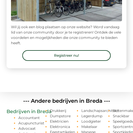
Wil jij ook een blog plaatsen op onze website? Word vandaag
lid van onze community door je te registreren! Ontdek de vele
voordelen en mogelijkheden die onze community te bieden
heeft.
Registreer nu!
--- Andere bedrijven in Breda ---
Drukkerij
Landschapsarchitect
Slotenmak
Bedrijven in Breda
Dumpstore
Legerdump
Snackbar
Accountant
Elektricien
Loodgieter
Speelgoedw
Acupuncturist
Elektronica
Makelaar
Sportcent
Advocaat
Feestartikelen
Manege
Sportkledi