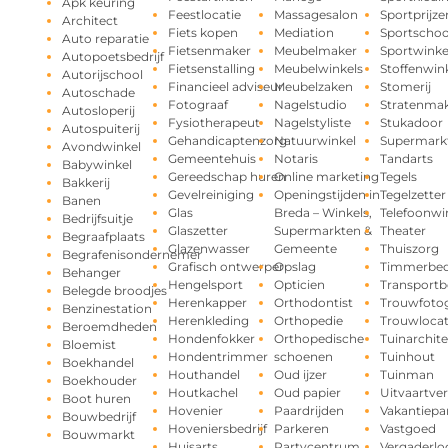
Apk keuring
Feestlocatie
Massagesalon
Sportprijze
Architect
Fiets kopen
Mediation
Sportschoo
Auto reparatie
Fietsenmaker
Meubelmaker
Sportwinke
Autopoetsbedrijf
Fietsenstalling
Meubelwinkels
Stoffenwin
Autorijschool
Financieel adviseur
Meubelzaken
Stomerij
Autoschade
Fotograaf
Nagelstudio
Stratenma
Autosloperij
Fysiotherapeut
Nagelstyliste
Stukadoor
Autospuiterij
Gehandicaptenzorg
Natuurwinkel
Supermark
Avondwinkel
Gemeentehuis
Notaris
Tandarts
Babywinkel
Gereedschap huren
Online marketing
Tegels
Bakkerij
Gevelreiniging
Openingstijden in
Tegelzetter
Banen
Glas
Breda – Winkels,
Telefoonwi
Bedrijfsuitje
Glaszetter
Supermarkten &
Theater
Begraafplaats
Glazenwasser
Gemeente
Thuiszorg
Begrafenisondernemer
Grafisch ontwerper
Opslag
Timmerbedr
Behanger
Hengelsport
Opticien
Transportbe
Belegde broodjes
Herenkapper
Orthodontist
Trouwfotog
Benzinestation
Herenkleding
Orthopedie
Trouwlocat
Beroemdheden
Hondenfokker
Orthopedische
Tuinarchite
Bloemist
Hondentrimmer
schoenen
Tuinhout
Boekhandel
Houthandel
Oud ijzer
Tuinman
Boekhouder
Houtkachel
Oud papier
Uitvaartve
Boot huren
Hovenier
Paardrijden
Vakantiepa
Bouwbedrijf
Hoveniersbedrijf
Parkeren
Vastgoed
Bouwmarkt
Huisarts
Partycentrum
Vergaderlo