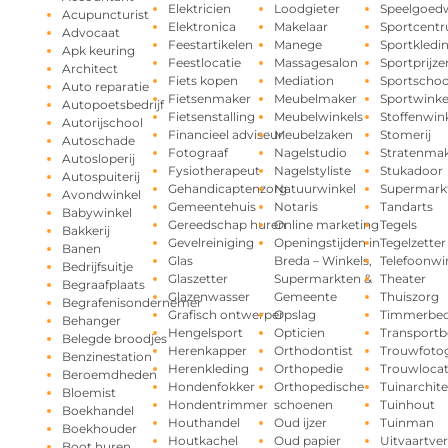
Elektricien
Loodgieter
Speelgoedw
Acupuncturist
Elektronica
Makelaar
Sportcent
Advocaat
Feestartikelen
Manege
Sportkledi
Apk keuring
Feestlocatie
Massagesalon
Sportprijze
Architect
Fiets kopen
Mediation
Sportschoo
Auto reparatie
Fietsenmaker
Meubelmaker
Sportwinke
Autopoetsbedrijf
Fietsenstalling
Meubelwinkels
Stoffenwin
Autorijschool
Financieel adviseur
Meubelzaken
Stomerij
Autoschade
Fotograaf
Nagelstudio
Stratenma
Autosloperij
Fysiotherapeut
Nagelstyliste
Stukadoor
Autospuiterij
Gehandicaptenzorg
Natuurwinkel
Supermark
Avondwinkel
Gemeentehuis
Notaris
Tandarts
Babywinkel
Gereedschap huren
Online marketing
Tegels
Bakkerij
Gevelreiniging
Openingstijden in
Tegelzetter
Banen
Glas
Breda – Winkels,
Telefoonwi
Bedrijfsuitje
Glaszetter
Supermarkten &
Theater
Begraafplaats
Glazenwasser
Gemeente
Thuiszorg
Begrafenisondernemer
Grafisch ontwerper
Opslag
Timmerbedr
Behanger
Hengelsport
Opticien
Transportbe
Belegde broodjes
Herenkapper
Orthodontist
Trouwfotog
Benzinestation
Herenkleding
Orthopedie
Trouwlocat
Beroemdheden
Hondenfokker
Orthopedische
Tuinarchite
Bloemist
Hondentrimmer
schoenen
Tuinhout
Boekhandel
Houthandel
Oud ijzer
Tuinman
Boekhouder
Houtkachel
Oud papier
Uitvaartve
Boot huren