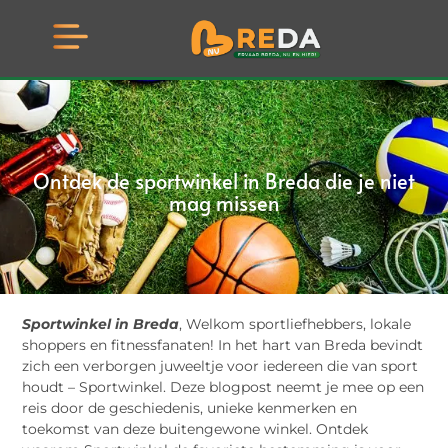
Ontdek de sportwinkel in Breda die je niet
mag missen
Sportwinkel in Breda
, Welkom sportliefhebbers, lokale
shoppers en fitnessfanaten! In het hart van Breda bevindt
zich een verborgen juweeltje voor iedereen die van sport
houdt – Sportwinkel. Deze blogpost neemt je mee op een
reis door de geschiedenis, unieke kenmerken en
toekomst van deze buitengewone winkel. Ontdek