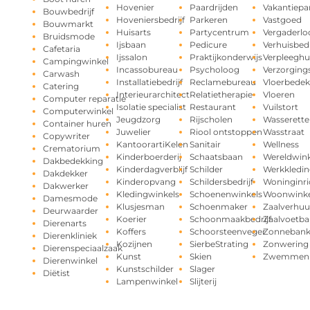
Hovenier
Paardrijden
Vakantiepa
Bouwbedrijf
Hoveniersbedrijf
Parkeren
Vastgoed
Bouwmarkt
Huisarts
Partycentrum
Vergaderlo
Bruidsmode
Ijsbaan
Pedicure
Verhuisbedr
Cafetaria
Ijssalon
Praktijkonderwijs
Verpleeghu
Campingwinkel
Incassobureau
Psycholoog
Verzorging
Carwash
Installatiebedrijf
Reclamebureau
Vloerbedek
Catering
Interieurarchitect
Relatietherapie
Vloeren
Computer reparatie
Isolatie specialist
Restaurant
Vuilstort
Computerwinkel
Jeugdzorg
Rijscholen
Wasserette
Container huren
Juwelier
Riool ontstoppen
Wasstraat
Copywriter
KantoorartiKelen
Sanitair
Wellness
Crematorium
Kinderboerderij
Schaatsbaan
Wereldwink
Dakbedekking
Kinderdagverblijf
Schilder
Werkkledin
Dakdekker
Kinderopvang
Schildersbedrijf
Woninginri
Dakwerker
Kledingwinkels
Schoenenwinkels
Woonwinke
Damesmode
Klusjesman
Schoenmaker
Zaalverhuu
Deurwaarder
Koerier
Schoonmaakbedrijf
Zaalvoetba
Dierenarts
Koffers
Schoorsteenveger
Zonneban
Dierenkliniek
Kozijnen
SierbeStrating
Zonwering
Dierenspeciaalzaak
Kunst
Skien
Zwemmen
Dierenwinkel
Kunstschilder
Slager
Diëtist
Lampenwinkel
Slijterij