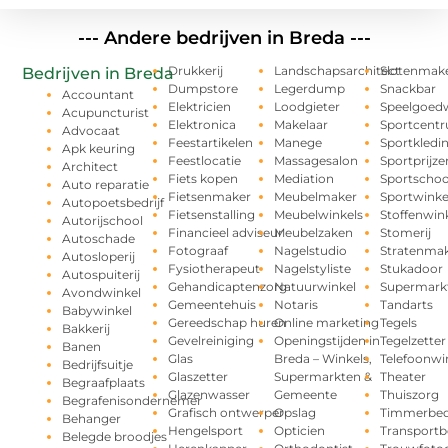
--- Andere bedrijven in Breda ---
Drukkerij
Landschapsarchitect
Slotenmak
Bedrijven in Breda
Dumpstore
Legerdump
Snackbar
Accountant
Elektricien
Loodgieter
Speelgoedw
Acupuncturist
Elektronica
Makelaar
Sportcent
Advocaat
Feestartikelen
Manege
Sportkledi
Apk keuring
Feestlocatie
Massagesalon
Sportprijze
Architect
Fiets kopen
Mediation
Sportschoo
Auto reparatie
Fietsenmaker
Meubelmaker
Sportwinke
Autopoetsbedrijf
Fietsenstalling
Meubelwinkels
Stoffenwin
Autorijschool
Financieel adviseur
Meubelzaken
Stomerij
Autoschade
Fotograaf
Nagelstudio
Stratenma
Autosloperij
Fysiotherapeut
Nagelstyliste
Stukadoor
Autospuiterij
Gehandicaptenzorg
Natuurwinkel
Supermark
Avondwinkel
Gemeentehuis
Notaris
Tandarts
Babywinkel
Gereedschap huren
Online marketing
Tegels
Bakkerij
Gevelreiniging
Openingstijden in
Tegelzetter
Banen
Glas
Breda – Winkels,
Telefoonwi
Bedrijfsuitje
Glaszetter
Supermarkten &
Theater
Begraafplaats
Glazenwasser
Gemeente
Thuiszorg
Begrafenisondernemer
Grafisch ontwerper
Opslag
Timmerbedr
Behanger
Hengelsport
Opticien
Transportbe
Belegde broodjes