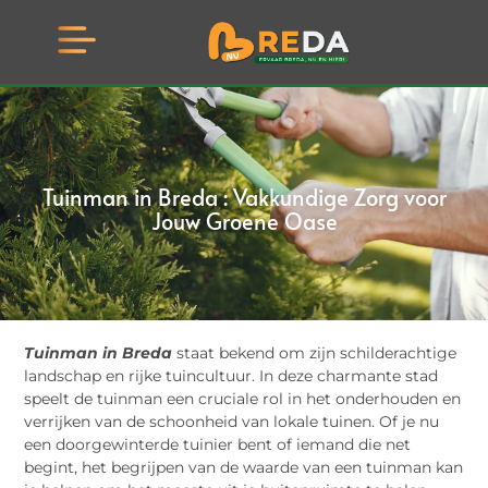
Tuinman in Breda : Vakkundige Zorg voor
Jouw Groene Oase
Tuinman in Breda
staat bekend om zijn schilderachtige
landschap en rijke tuincultuur. In deze charmante stad
speelt de tuinman een cruciale rol in het onderhouden en
verrijken van de schoonheid van lokale tuinen. Of je nu
een doorgewinterde tuinier bent of iemand die net
begint, het begrijpen van de waarde van een tuinman kan