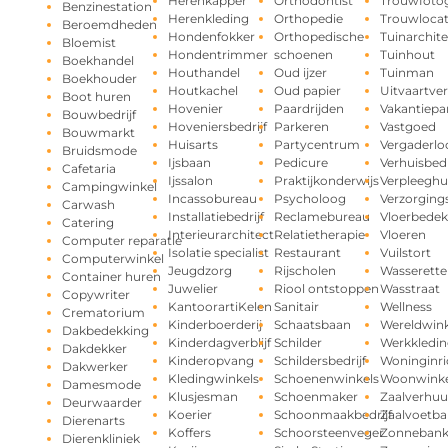
Herenkapper
Orthodontist
Trouwfotog
Benzinestation
Herenkleding
Orthopedie
Trouwlocat
Beroemdheden
Hondenfokker
Orthopedische
Tuinarchite
Bloemist
Hondentrimmer
schoenen
Tuinhout
Boekhandel
Houthandel
Oud ijzer
Tuinman
Boekhouder
Houtkachel
Oud papier
Uitvaartve
Boot huren
Hovenier
Paardrijden
Vakantiepa
Bouwbedrijf
Hoveniersbedrijf
Parkeren
Vastgoed
Bouwmarkt
Huisarts
Partycentrum
Vergaderlo
Bruidsmode
Ijsbaan
Pedicure
Verhuisbedr
Cafetaria
Ijssalon
Praktijkonderwijs
Verpleeghu
Campingwinkel
Incassobureau
Psycholoog
Verzorging
Carwash
Installatiebedrijf
Reclamebureau
Vloerbedek
Catering
Interieurarchitect
Relatietherapie
Vloeren
Computer reparatie
Isolatie specialist
Restaurant
Vuilstort
Computerwinkel
Jeugdzorg
Rijscholen
Wasserette
Container huren
Juwelier
Riool ontstoppen
Wasstraat
Copywriter
KantoorartiKelen
Sanitair
Wellness
Crematorium
Kinderboerderij
Schaatsbaan
Wereldwink
Dakbedekking
Kinderdagverblijf
Schilder
Werkkledin
Dakdekker
Kinderopvang
Schildersbedrijf
Woninginri
Dakwerker
Kledingwinkels
Schoenenwinkels
Woonwinke
Damesmode
Klusjesman
Schoenmaker
Zaalverhuu
Deurwaarder
Koerier
Schoonmaakbedrijf
Zaalvoetba
Dierenarts
Koffers
Schoorsteenveger
Zonneban
Dierenkliniek