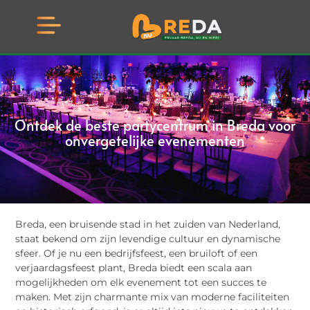
Ontdek de beste partycentrum in Breda voor
onvergetelijke evenementen
Breda, een bruisende stad in het zuiden van Nederland,
staat bekend om zijn levendige cultuur en dynamische
sfeer. Of je nu een bedrijfsfeest, een bruiloft of een
verjaardagsfeest plant, Breda biedt een scala aan
mogelijkheden om elk evenement tot een succes te
maken. Met zijn charmante mix van moderne faciliteiten