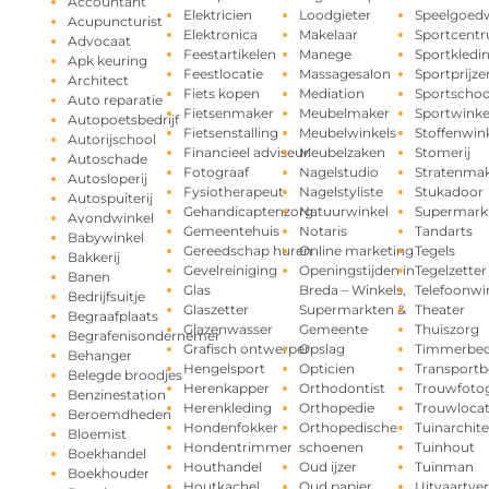
Accountant
Elektricien
Loodgieter
Speelgoedw
Acupuncturist
Elektronica
Makelaar
Sportcent
Advocaat
Feestartikelen
Manege
Sportkledi
Apk keuring
Feestlocatie
Massagesalon
Sportprijze
Architect
Fiets kopen
Mediation
Sportschoo
Auto reparatie
Fietsenmaker
Meubelmaker
Sportwinke
Autopoetsbedrijf
Fietsenstalling
Meubelwinkels
Stoffenwin
Autorijschool
Financieel adviseur
Meubelzaken
Stomerij
Autoschade
Fotograaf
Nagelstudio
Stratenma
Autosloperij
Fysiotherapeut
Nagelstyliste
Stukadoor
Autospuiterij
Gehandicaptenzorg
Natuurwinkel
Supermark
Avondwinkel
Gemeentehuis
Notaris
Tandarts
Babywinkel
Gereedschap huren
Online marketing
Tegels
Bakkerij
Gevelreiniging
Openingstijden in
Tegelzetter
Banen
Glas
Breda – Winkels,
Telefoonwi
Bedrijfsuitje
Glaszetter
Supermarkten &
Theater
Begraafplaats
Glazenwasser
Gemeente
Thuiszorg
Begrafenisondernemer
Grafisch ontwerper
Opslag
Timmerbedr
Behanger
Hengelsport
Opticien
Transportbe
Belegde broodjes
Herenkapper
Orthodontist
Trouwfotog
Benzinestation
Herenkleding
Orthopedie
Trouwlocat
Beroemdheden
Hondenfokker
Orthopedische
Tuinarchite
Bloemist
Hondentrimmer
schoenen
Tuinhout
Boekhandel
Houthandel
Oud ijzer
Tuinman
Boekhouder
Houtkachel
Oud papier
Uitvaartve