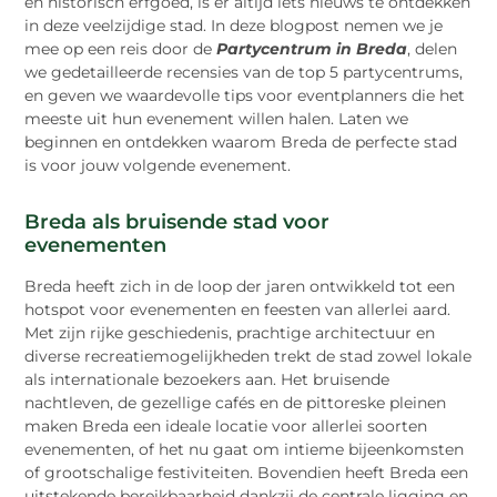
en historisch erfgoed, is er altijd iets nieuws te ontdekken
in deze veelzijdige stad. In deze blogpost nemen we je
mee op een reis door de
Partycentrum in Breda
, delen
we gedetailleerde recensies van de top 5 partycentrums,
en geven we waardevolle tips voor eventplanners die het
meeste uit hun evenement willen halen. Laten we
beginnen en ontdekken waarom Breda de perfecte stad
is voor jouw volgende evenement.
Breda als bruisende stad voor
evenementen
Breda heeft zich in de loop der jaren ontwikkeld tot een
hotspot voor evenementen en feesten van allerlei aard.
Met zijn rijke geschiedenis, prachtige architectuur en
diverse recreatiemogelijkheden trekt de stad zowel lokale
als internationale bezoekers aan. Het bruisende
nachtleven, de gezellige cafés en de pittoreske pleinen
maken Breda een ideale locatie voor allerlei soorten
evenementen, of het nu gaat om intieme bijeenkomsten
of grootschalige festiviteiten. Bovendien heeft Breda een
uitstekende bereikbaarheid dankzij de centrale ligging en