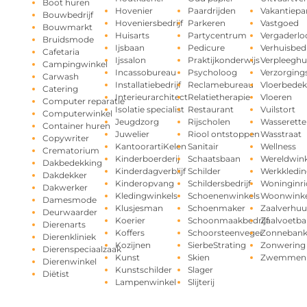
Boot huren
Hovenier
Paardrijden
Vakantiepa
Bouwbedrijf
Hoveniersbedrijf
Parkeren
Vastgoed
Bouwmarkt
Huisarts
Partycentrum
Vergaderlo
Bruidsmode
Ijsbaan
Pedicure
Verhuisbedr
Cafetaria
Ijssalon
Praktijkonderwijs
Verpleeghu
Campingwinkel
Incassobureau
Psycholoog
Verzorging
Carwash
Installatiebedrijf
Reclamebureau
Vloerbedek
Catering
Interieurarchitect
Relatietherapie
Vloeren
Computer reparatie
Isolatie specialist
Restaurant
Vuilstort
Computerwinkel
Jeugdzorg
Rijscholen
Wasserette
Container huren
Juwelier
Riool ontstoppen
Wasstraat
Copywriter
KantoorartiKelen
Sanitair
Wellness
Crematorium
Kinderboerderij
Schaatsbaan
Wereldwink
Dakbedekking
Kinderdagverblijf
Schilder
Werkkledin
Dakdekker
Kinderopvang
Schildersbedrijf
Woninginri
Dakwerker
Kledingwinkels
Schoenenwinkels
Woonwinke
Damesmode
Klusjesman
Schoenmaker
Zaalverhuu
Deurwaarder
Koerier
Schoonmaakbedrijf
Zaalvoetba
Dierenarts
Koffers
Schoorsteenveger
Zonneban
Dierenkliniek
Kozijnen
SierbeStrating
Zonwering
Dierenspeciaalzaak
Kunst
Skien
Zwemmen
Dierenwinkel
Kunstschilder
Slager
Diëtist
Lampenwinkel
Slijterij