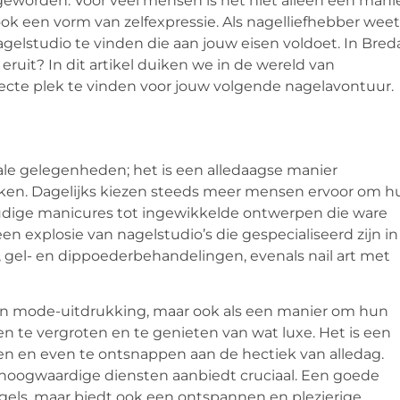
 geworden. Voor veel mensen is het niet alleen een mani
ook een vorm van zelfexpressie. Als nagelliefhebber weet
gelstudio te vinden die aan jouw eisen voldoet. In Bred
 eruit? In dit artikel duiken we in de wereld van
ecte plek te vinden voor jouw volgende nagelavontuur.
ciale gelegenheden; het is een alledaagse manier
rukken. Dagelijks kiezen steeds meer mensen ervoor om h
oudige manicures tot ingewikkelde ontwerpen die ware
en explosie van nagelstudio’s die gespecialiseerd zijn in
l-, gel- en dippoederbehandelingen, evenals nail art met
een mode-uitdrukking, maar ook als een manier om hun
en te vergroten en te genieten van wat luxe. Het is een
n en even te ontsnappen aan de hectiek van alledag.
 hoogwaardige diensten aanbiedt cruciaal. Een goede
agels, maar biedt ook een ontspannen en plezierige