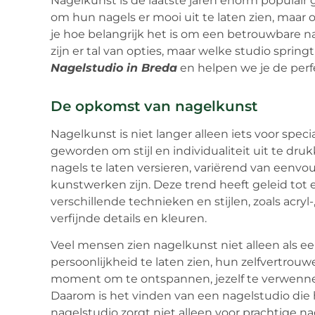
Nagelkunst is de laatste jaren enorm populair
om hun nagels er mooi uit te laten zien, maar 
je hoe belangrijk het is om een betrouwbare na
zijn er tal van opties, maar welke studio springt
Nagelstudio in Breda
en helpen we je de perf
De opkomst van nagelkunst
Nagelkunst is niet langer alleen iets voor spe
geworden om stijl en individualiteit uit te d
nagels te laten versieren, variërend van eenv
kunstwerken zijn. Deze trend heeft geleid tot e
verschillende technieken en stijlen, zoals acry
verfijnde details en kleuren.
Veel mensen zien nagelkunst niet alleen als 
persoonlijkheid te laten zien, hun zelfvertrouw
moment om te ontspannen, jezelf te verwenne
Daarom is het vinden van een nagelstudio die
nagelstudio zorgt niet alleen voor prachtige n