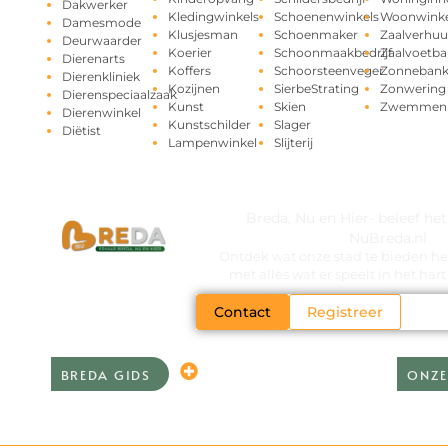
Dakwerker
Kledingwinkels
Schoenenwinkels
Woonwinke
Damesmode
Klusjesman
Schoenmaker
Zaalverhuu
Deurwaarder
Koerier
Schoonmaakbedrijf
Zaalvoetba
Dierenarts
Koffers
Schoorsteenveger
Zonneban
Dierenkliniek
Kozijnen
SierbeStrating
Zonwering
Dierenspeciaalzaak
Kunst
Skien
Zwemmen
Dierenwinkel
Kunstschilder
Slager
Diëtist
Lampenwinkel
Slijterij
Breda, Nu en Hier- beleef he
NuBreda.nl
Ontdek wat onze stad te bieden hee
met alles wat er speelt in het ha
Contact
Registreer
BREDA GIDS
ONZE