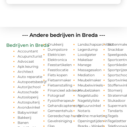
--- Andere bedrijven in Breda ---
Drukkerij
Landschapsarchitect
Slotenmak
Bedrijven in Breda
Dumpstore
Legerdump
Snackbar
Accountant
Elektricien
Loodgieter
Speelgoedw
Acupuncturist
Elektronica
Makelaar
Sportcent
Advocaat
Feestartikelen
Manege
Sportkledi
Apk keuring
Feestlocatie
Massagesalon
Sportprijze
Architect
Fiets kopen
Mediation
Sportschoo
Auto reparatie
Fietsenmaker
Meubelmaker
Sportwinke
Autopoetsbedrijf
Fietsenstalling
Meubelwinkels
Stoffenwin
Autorijschool
Financieel adviseur
Meubelzaken
Stomerij
Autoschade
Fotograaf
Nagelstudio
Stratenma
Autosloperij
Fysiotherapeut
Nagelstyliste
Stukadoor
Autospuiterij
Gehandicaptenzorg
Natuurwinkel
Supermark
Avondwinkel
Gemeentehuis
Notaris
Tandarts
Babywinkel
Gereedschap huren
Online marketing
Tegels
Bakkerij
Gevelreiniging
Openingstijden in
Tegelzetter
Banen
Glas
Breda – Winkels,
Telefoonwi