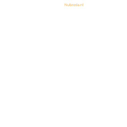
© 2024 All rights Reserved. Design by
Nubreda.nl