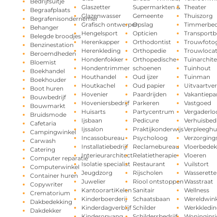
Bedrijfsuitje
Glaszetter
Supermarkten &
Theater
Begraafplaats
Glazenwasser
Gemeente
Thuiszorg
Begrafenisondernemer
Grafisch ontwerper
Opslag
Timmerbedr
Behanger
Hengelsport
Opticien
Transportbe
Belegde broodjes
Herenkapper
Orthodontist
Trouwfotog
Benzinestation
Herenkleding
Orthopedie
Trouwlocat
Beroemdheden
Hondenfokker
Orthopedische
Tuinarchite
Bloemist
Hondentrimmer
schoenen
Tuinhout
Boekhandel
Houthandel
Oud ijzer
Tuinman
Boekhouder
Houtkachel
Oud papier
Uitvaartve
Boot huren
Hovenier
Paardrijden
Vakantiepa
Bouwbedrijf
Hoveniersbedrijf
Parkeren
Vastgoed
Bouwmarkt
Huisarts
Partycentrum
Vergaderlo
Bruidsmode
Ijsbaan
Pedicure
Verhuisbedr
Cafetaria
Ijssalon
Praktijkonderwijs
Verpleeghu
Campingwinkel
Incassobureau
Psycholoog
Verzorging
Carwash
Installatiebedrijf
Reclamebureau
Vloerbedek
Catering
Interieurarchitect
Relatietherapie
Vloeren
Computer reparatie
Isolatie specialist
Restaurant
Vuilstort
Computerwinkel
Jeugdzorg
Rijscholen
Wasserette
Container huren
Juwelier
Riool ontstoppen
Wasstraat
Copywriter
KantoorartiKelen
Sanitair
Wellness
Crematorium
Kinderboerderij
Schaatsbaan
Wereldwink
Dakbedekking
Kinderdagverblijf
Schilder
Werkkledin
Dakdekker
Kinderopvang
Schildersbedrijf
Woninginri