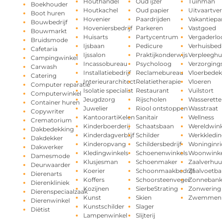
Houthandel
Oud ijzer
Tuinman
Boekhouder
Houtkachel
Oud papier
Uitvaartve
Boot huren
Hovenier
Paardrijden
Vakantiepa
Bouwbedrijf
Hoveniersbedrijf
Parkeren
Vastgoed
Bouwmarkt
Huisarts
Partycentrum
Vergaderlo
Bruidsmode
Ijsbaan
Pedicure
Verhuisbedr
Cafetaria
Ijssalon
Praktijkonderwijs
Verpleeghu
Campingwinkel
Incassobureau
Psycholoog
Verzorging
Carwash
Installatiebedrijf
Reclamebureau
Vloerbedek
Catering
Interieurarchitect
Relatietherapie
Vloeren
Computer reparatie
Isolatie specialist
Restaurant
Vuilstort
Computerwinkel
Jeugdzorg
Rijscholen
Wasserette
Container huren
Juwelier
Riool ontstoppen
Wasstraat
Copywriter
KantoorartiKelen
Sanitair
Wellness
Crematorium
Kinderboerderij
Schaatsbaan
Wereldwink
Dakbedekking
Kinderdagverblijf
Schilder
Werkkledin
Dakdekker
Kinderopvang
Schildersbedrijf
Woninginri
Dakwerker
Kledingwinkels
Schoenenwinkels
Woonwinke
Damesmode
Klusjesman
Schoenmaker
Zaalverhuu
Deurwaarder
Koerier
Schoonmaakbedrijf
Zaalvoetba
Dierenarts
Koffers
Schoorsteenveger
Zonneban
Dierenkliniek
Kozijnen
SierbeStrating
Zonwering
Dierenspeciaalzaak
Kunst
Skien
Zwemmen
Dierenwinkel
Kunstschilder
Slager
Diëtist
Lampenwinkel
Slijterij