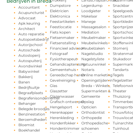
Drukkerij
Landschapsarchitect
Slotenmak
Bedrijven in Breda
Dumpstore
Legerdump
Snackbar
Accountant
Elektricien
Loodgieter
Speelgoedw
Acupuncturist
Elektronica
Makelaar
Sportcent
Advocaat
Feestartikelen
Manege
Sportkledi
Apk keuring
Feestlocatie
Massagesalon
Sportprijze
Architect
Fiets kopen
Mediation
Sportschoo
Auto reparatie
Fietsenmaker
Meubelmaker
Sportwinke
Autopoetsbedrijf
Fietsenstalling
Meubelwinkels
Stoffenwin
Autorijschool
Financieel adviseur
Meubelzaken
Stomerij
Autoschade
Fotograaf
Nagelstudio
Stratenma
Autosloperij
Fysiotherapeut
Nagelstyliste
Stukadoor
Autospuiterij
Gehandicaptenzorg
Natuurwinkel
Supermark
Avondwinkel
Gemeentehuis
Notaris
Tandarts
Babywinkel
Gereedschap huren
Online marketing
Tegels
Bakkerij
Gevelreiniging
Openingstijden in
Tegelzetter
Banen
Glas
Breda – Winkels,
Telefoonwi
Bedrijfsuitje
Glaszetter
Supermarkten &
Theater
Begraafplaats
Glazenwasser
Gemeente
Thuiszorg
Begrafenisondernemer
Grafisch ontwerper
Opslag
Timmerbedr
Behanger
Hengelsport
Opticien
Transportbe
Belegde broodjes
Herenkapper
Orthodontist
Trouwfotog
Benzinestation
Herenkleding
Orthopedie
Trouwlocat
Beroemdheden
Hondenfokker
Orthopedische
Tuinarchite
Bloemist
Hondentrimmer
schoenen
Tuinhout
Boekhandel