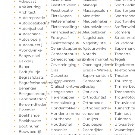
Advocaat
Feestartikelen
Manege
Sportkledi
Apk keuring
Feestlocatie
Massagesalon
Sportprijze
Architect
Fiets kopen
Mediation
Sportschoo
Auto reparatie
Fietsenmaker
Meubelmaker
Sportwinke
Autopoetsbedrijf
Fietsenstalling
Meubelwinkels
Stoffenwin
Autorijschool
Financieel adviseur
Meubelzaken
Stomerij
Autoschade
Fotograaf
Nagelstudio
Stratenma
Autosloperij
Fysiotherapeut
Nagelstyliste
Stukadoor
Autospuiterij
Gehandicaptenzorg
Natuurwinkel
Supermark
Avondwinkel
Gemeentehuis
Notaris
Tandarts
Babywinkel
Gereedschap huren
Online marketing
Tegels
Bakkerij
Gevelreiniging
Openingstijden in
Tegelzetter
Banen
Glas
Breda – Winkels,
Telefoonwi
Bedrijfsuitje
Glaszetter
Supermarkten &
Theater
Begraafplaats
Glazenwasser
Gemeente
Thuiszorg
Begrafenisondernemer
Grafisch ontwerper
Opslag
Timmerbedr
Behanger
Hengelsport
Opticien
Transportbe
Belegde broodjes
Herenkapper
Orthodontist
Trouwfotog
Benzinestation
Herenkleding
Orthopedie
Trouwlocat
Beroemdheden
Hondenfokker
Orthopedische
Tuinarchite
Bloemist
Hondentrimmer
schoenen
Tuinhout
Boekhandel
Houthandel
Oud ijzer
Tuinman
Boekhouder
Houtkachel
Oud papier
Uitvaartve
Boot huren
Hovenier
Paardrijden
Vakantiepa
Bouwbedrijf