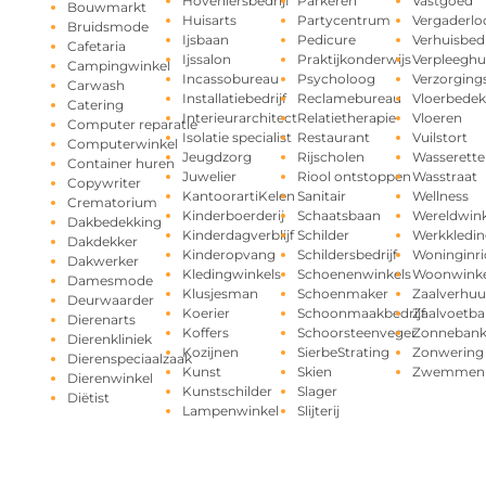
Hoveniersbedrijf
Parkeren
Vastgoed
Bouwmarkt
Huisarts
Partycentrum
Vergaderlo
Bruidsmode
Ijsbaan
Pedicure
Verhuisbedr
Cafetaria
Ijssalon
Praktijkonderwijs
Verpleeghu
Campingwinkel
Incassobureau
Psycholoog
Verzorging
Carwash
Installatiebedrijf
Reclamebureau
Vloerbedek
Catering
Interieurarchitect
Relatietherapie
Vloeren
Computer reparatie
Isolatie specialist
Restaurant
Vuilstort
Computerwinkel
Jeugdzorg
Rijscholen
Wasserette
Container huren
Juwelier
Riool ontstoppen
Wasstraat
Copywriter
KantoorartiKelen
Sanitair
Wellness
Crematorium
Kinderboerderij
Schaatsbaan
Wereldwink
Dakbedekking
Kinderdagverblijf
Schilder
Werkkledin
Dakdekker
Kinderopvang
Schildersbedrijf
Woninginri
Dakwerker
Kledingwinkels
Schoenenwinkels
Woonwinke
Damesmode
Klusjesman
Schoenmaker
Zaalverhuu
Deurwaarder
Koerier
Schoonmaakbedrijf
Zaalvoetba
Dierenarts
Koffers
Schoorsteenveger
Zonneban
Dierenkliniek
Kozijnen
SierbeStrating
Zonwering
Dierenspeciaalzaak
Kunst
Skien
Zwemmen
Dierenwinkel
Kunstschilder
Slager
Diëtist
Lampenwinkel
Slijterij