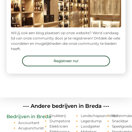
Wil jij ook een blog plaatsen op onze website? Word vandaag
lid van onze community door je te registreren! Ontdek de vele
voordelen en mogelijkheden die onze community te bieden
heeft.
Registreer nu!
--- Andere bedrijven in Breda ---
Drukkerij
Landschapsarchitect
Slotenmak
Bedrijven in Breda
Dumpstore
Legerdump
Snackbar
Accountant
Elektricien
Loodgieter
Speelgoedw
Acupuncturist
Elektronica
Makelaar
Sportcent