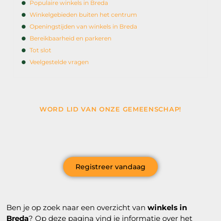
Populaire winkels in Breda
Winkelgebieden buiten het centrum
Openingstijden van winkels in Breda
Bereikbaarheid en parkeren
Tot slot
Veelgestelde vragen
WORD LID VAN ONZE GEMEENSCHAP!
Wil je deelnemen aan de conversatie, exclusieve
content ontvangen en als eerste op de hoogte zijn van
het laatste nieuws?
Registreer vandaag
Ben je op zoek naar een overzicht van
winkels in
Breda
? Op deze pagina vind je informatie over het