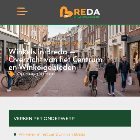
FEBRUARI 26, 2026
Winkels in Breda –
Overzicht van het Centrum
en Winkelgebieden
Openingstijden
VERKEN PER ONDERWERP
Winkelen in het centrum van Breda