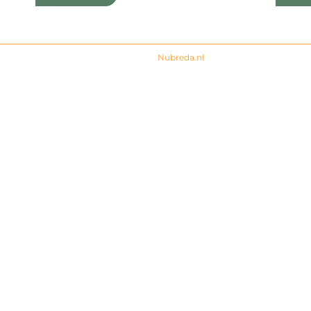
© 2024 All rights Reserved. Design by
Nubreda.nl