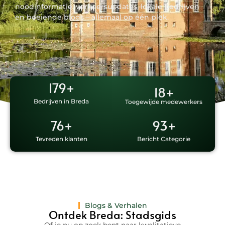
noodinformatie, verkeersupdates, lokale bedrijven
en boeiende blogs – allemaal op één plek.
179
+
18
+
Bedrijven in Breda
Toegewijde medewerkers
76
+
93
+
Tevreden klanten
Bericht Categorie
Blogs & Verhalen
Ontdek Breda: Stadsgids