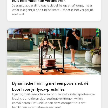
huis helemaal kan veranderen
Je trap… ja, dat ding dat je dagelijks op en af loopt, maar
waar je eigenlijk nooit bij stilstaat. Totdat je het vergelijkt
met wat
Dynamische training met een powersled: dé
boost voor je Hyrox-prestaties
Hyrox groeit razendsnel in populariteit onder sporters die
kracht, conditie en doorzettingsvermogen willen
combineren. Het unieke aan deze competitie is dat
hardlopen wordt afgewisseld met