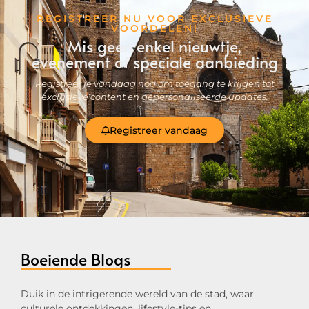
REGISTREER NU VOOR EXCLUSIEVE
VOORDELEN!
Mis geen enkel nieuwtje,
evenement of speciale aanbieding
Registreer je vandaag nog om toegang te krijgen tot
exclusieve content en gepersonaliseerde updates.
Registreer vandaag
Boeiende Blogs
Duik in de intrigerende wereld van de stad, waar
culturele ontdekkingen, lifestyle-tips en