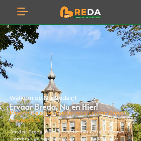
Welkom op NuBreda.nl
Ervaar Breda, Nu en Hier!
Welkom bij jouw digitale venster naar Breda –
NuBreda.nl!
Ontdek Breda in al zijn pracht met actueel nieuws,
nauwkeurige weersverwachtingen, belangrijke