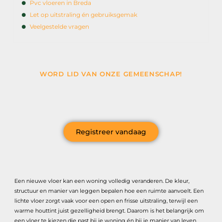
Pvc vloeren in Breda
Let op uitstraling én gebruiksgemak
Veelgestelde vragen
WORD LID VAN ONZE GEMEENSCHAP!
Wil je deelnemen aan de conversatie, exclusieve
content ontvangen en als eerste op de hoogte zijn van
het laatste nieuws?
Registreer vandaag
Een nieuwe vloer kan een woning volledig veranderen. De kleur,
structuur en manier van leggen bepalen hoe een ruimte aanvoelt. Een
lichte vloer zorgt vaak voor een open en frisse uitstraling, terwijl een
warme houttint juist gezelligheid brengt. Daarom is het belangrijk om
een vloer te kiezen die past bij je woning én bij je manier van leven.