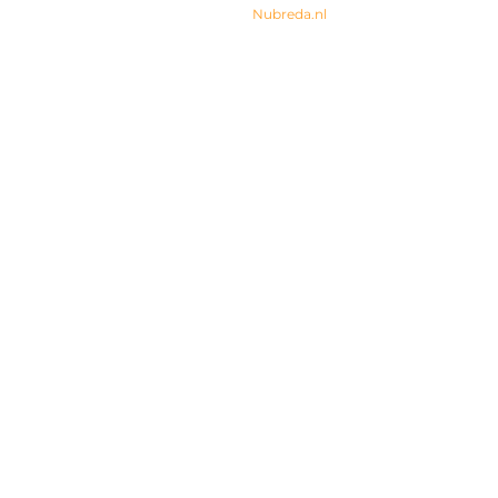
© 2024 All rights Reserved. Design by
Nubreda.nl