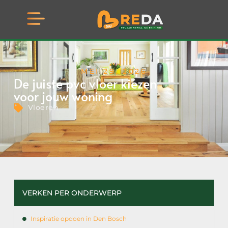
MEI 29, 2026
De juiste pvc vloer kiezen
voor jouw woning
Vloeren
VERKEN PER ONDERWERP
Inspiratie opdoen in Den Bosch