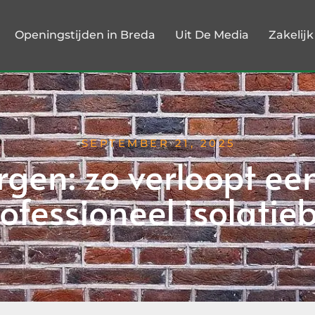
Openingstijden in Breda
Uit De Media
Zakelij
SEPTEMBER 21, 2025
rgen: zo verloopt ee
ofessioneel isolatieb