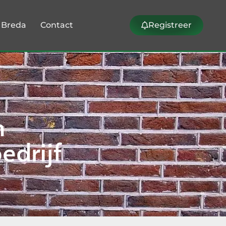
k Breda
Contact
Registreer
n
edrijf