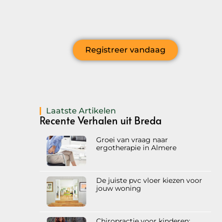
exclusieve content ontvangen en als eerste
op de hoogte zijn van het laatste nieuws?
Registreer vandaag
Laatste Artikelen
Recente Verhalen uit Breda
Groei van vraag naar
ergotherapie in Almere
De juiste pvc vloer kiezen voor
jouw woning
Chiropractie voor kinderen: