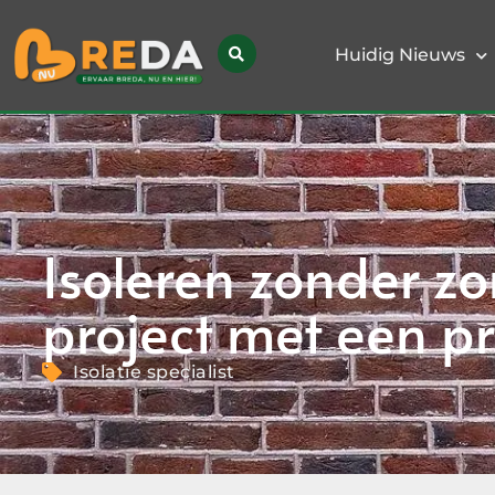
Huidig Nieuws
Isoleren zonder zo
project met een pr
Isolatie specialist