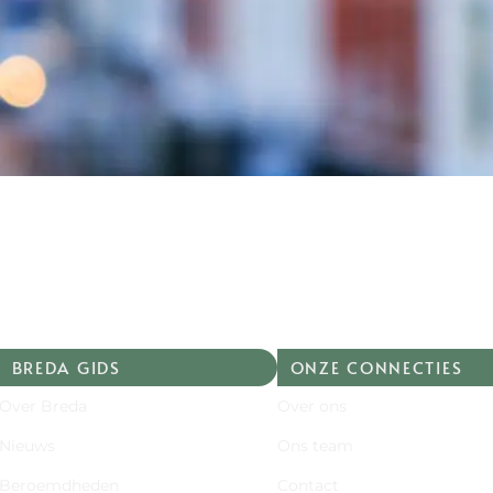
BREDA GIDS
ONZE CONNECTIES
Over Breda
Over ons
Nieuws
Ons team
Beroemdheden
Contact