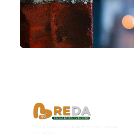
Breda, Nu en Hier- beleef het met ons op
NuBreda.nl