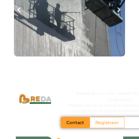
Breda, Nu en Hier- beleef he
NuBreda.nl
Ontdek wat onze stad te bieden hee
met alles wat er speelt in het ha
Contact
Registreer