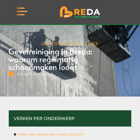
OKTOBER 12, 2025
Gevelreiniging in Breda:
waarom regelmatig
schoonmaken loont
Gevelreiniging
VERKEN PER ONDERWERP
Meer dan alleen een mooi aanzicht