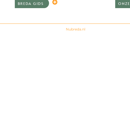
BREDA GIDS
ONZE
© 2024 All rights Reserved. Design by
Nubreda.nl