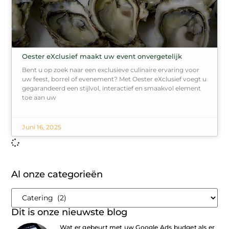
Oester eXclusief maakt uw event onvergetelijk
Bent u op zoek naar een exclusieve culinaire ervaring voor
uw feest, borrel of evenement? Met Oester eXclusief voegt u
gegarandeerd een stijlvol, interactief en smaakvol element
toe aan uw
Juni 16, 2025
Al onze categorieën
Dit is onze nieuwste blog
Wat er gebeurt met uw Google Ads budget als er