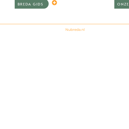
BREDA GIDS
ONZE
© 2024 All rights Reserved. Design by
Nubreda.nl