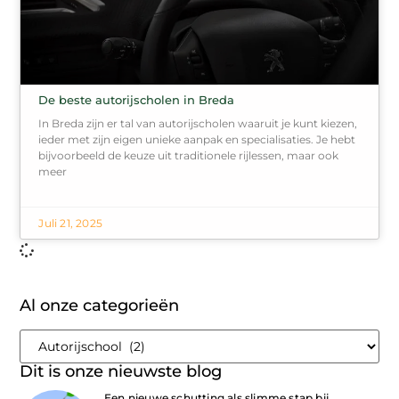
De beste autorijscholen in Breda
In Breda zijn er tal van autorijscholen waaruit je kunt kiezen,
ieder met zijn eigen unieke aanpak en specialisaties. Je hebt
bijvoorbeeld de keuze uit traditionele rijlessen, maar ook
meer
Juli 21, 2025
Al onze categorieën
Dit is onze nieuwste blog
Een nieuwe schutting als slimme stap bij