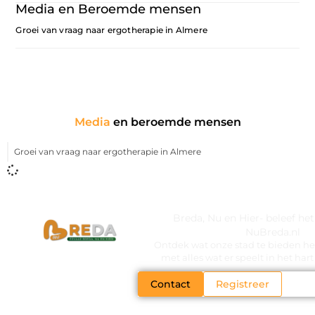
Media en Beroemde mensen
Groei van vraag naar ergotherapie in Almere
Media
en beroemde mensen
Groei van vraag naar ergotherapie in Almere
Breda, Nu en Hier- beleef he
NuBreda.nl
Ontdek wat onze stad te bieden hee
met alles wat er speelt in het ha
Contact
Registreer