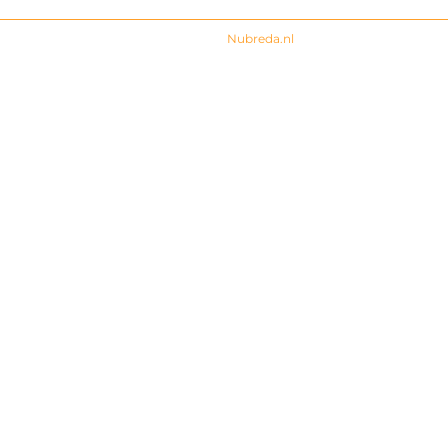
© 2024 All rights Reserved. Design by
Nubreda.nl