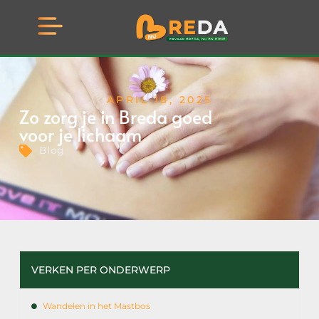
APRIL 18, 2025
Zo zorg je in Breda goed
voor je lichaam
Blog
VERKEN PER ONDERWERP
Wandelen in het Mastbos