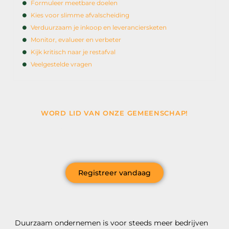
Formuleer meetbare doelen
Kies voor slimme afvalscheiding
Verduurzaam je inkoop en leveranciersketen
Monitor, evalueer en verbeter
Kijk kritisch naar je restafval
Veelgestelde vragen
WORD LID VAN ONZE GEMEENSCHAP!
Wil je deelnemen aan de conversatie, exclusieve
content ontvangen en als eerste op de hoogte zijn van
het laatste nieuws?
Registreer vandaag
Duurzaam ondernemen is voor steeds meer bedrijven