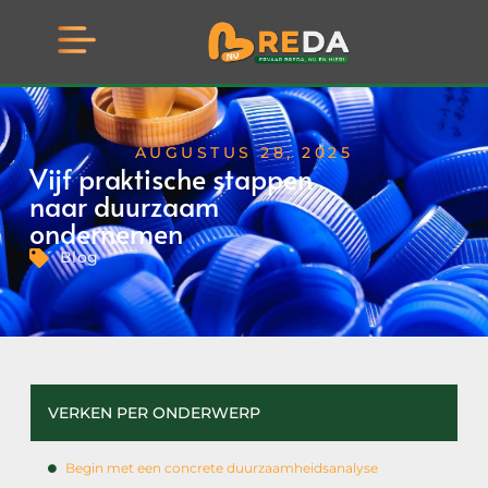
AUGUSTUS 28, 2025
Vijf praktische stappen
naar duurzaam
ondernemen
Blog
VERKEN PER ONDERWERP
Begin met een concrete duurzaamheidsanalyse