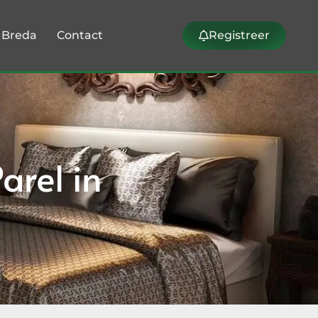
k Breda
Contact
Registreer
arel in