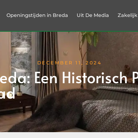
Openingstijden in Breda
Uit De Media
Zakelij
DECEMBER 11, 2024
eda: Een Historisch P
tad