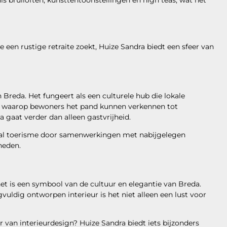
 bruiloften, kunsttentoonstellingen en high teas, wat het
e een rustige retraite zoekt, Huize Sandra biedt een sfeer van
Breda. Het fungeert als een culturele hub die lokale
n waarop bewoners het pand kunnen verkennen tot
 gaat verder dan alleen gastvrijheid.
kaal toerisme door samenwerkingen met nabijgelegen
heden.
het is een symbool van de cultuur en elegantie van Breda.
gvuldig ontworpen interieur is het niet alleen een lust voor
er van interieurdesign? Huize Sandra biedt iets bijzonders