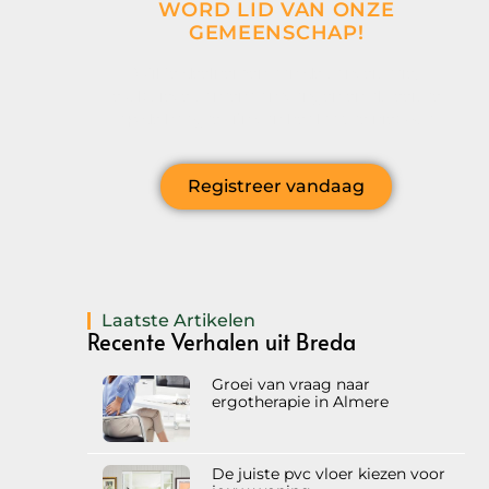
WORD LID VAN ONZE
GEMEENSCHAP!
Wil je deelnemen aan de conversatie,
exclusieve content ontvangen en als eerste
op de hoogte zijn van het laatste nieuws?
Registreer vandaag
Laatste Artikelen
Recente Verhalen uit Breda
Groei van vraag naar
ergotherapie in Almere
De juiste pvc vloer kiezen voor