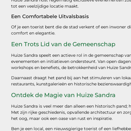
Huize Sandra host regelmatig exclusieve evenementen zoals
tot een veelzijdige locatie maakt.
Een Comfortabele Uitvalsbasis
Of je een toerist bent die de stad verkent of een inwoner di
comfort en elegantie.
Een Trots Lid van de Gemeenschap
Huize Sandra speelt een actieve rol in de gemeenschap van 
evenementen en initiatieven ondersteunt. Van open dage
workshops en benefiets, de betrokkenheid van Huize Sandra
Daarnaast draagt het pand bij aan het stimuleren van lo
restaurants, kunstgalerieën en historische bezienswaardig
Ontdek de Magie van Huize Sandra
Huize Sandra is veel meer dan alleen een historisch pand; 
Met zijn rijke geschiedenis, opvallende architectuur en zor
het oog, maar ook een oase van rust en inspiratie.
Ben je een local, een nieuwsgierige toerist of een liefhebb