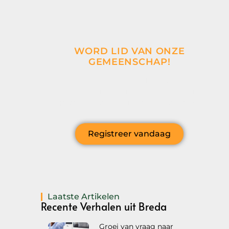
WORD LID VAN ONZE
GEMEENSCHAP!
Wil je deelnemen aan de conversatie,
exclusieve content ontvangen en als eerste
op de hoogte zijn van het laatste nieuws?
Registreer vandaag
Laatste Artikelen
Recente Verhalen uit Breda
Groei van vraag naar