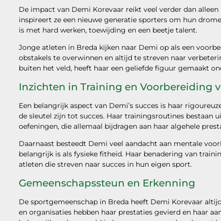
De impact van Demi Korevaar reikt veel verder dan alleen h
inspireert ze een nieuwe generatie sporters om hun dromen
is met hard werken, toewijding en een beetje talent.
Jonge atleten in Breda kijken naar Demi op als een voorb
obstakels te overwinnen en altijd te streven naar verbete
buiten het veld, heeft haar een geliefde figuur gemaakt on
Inzichten in Training en Voorbereiding
Een belangrijk aspect van Demi’s succes is haar rigoureuze
de sleutel zijn tot succes. Haar trainingsroutines bestaan 
oefeningen, die allemaal bijdragen aan haar algehele presta
Daarnaast besteedt Demi veel aandacht aan mentale voorb
belangrijk is als fysieke fitheid. Haar benadering van train
atleten die streven naar succes in hun eigen sport.
Gemeenschapssteun en Erkenning
De sportgemeenschap in Breda heeft Demi Korevaar altijd 
en organisaties hebben haar prestaties gevierd en haar a