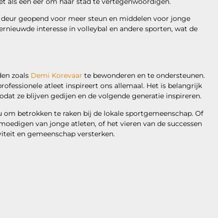
het als een eer om haar stad te vertegenwoordigen.
e deur geopend voor meer steun en middelen voor jonge
hernieuwde interesse in volleybal en andere sporten, wat de
den zoals
Demi Korevaar
te bewonderen en te ondersteunen.
ofessionele atleet inspireert ons allemaal. Het is belangrijk
odat ze blijven gedijen en de volgende generatie inspireren.
 nu om betrokken te raken bij de lokale sportgemeenschap. Of
edigen van jonge atleten, of het vieren van de successen
viteit en gemeenschap versterken.