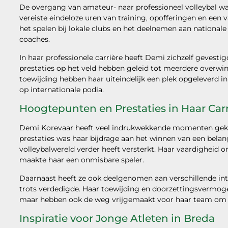
De overgang van amateur- naar professioneel volleybal w
vereiste eindeloze uren van training, opofferingen en een 
het spelen bij lokale clubs en het deelnemen aan nationale
coaches.
In haar professionele carrière heeft Demi zichzelf gevestig
prestaties op het veld hebben geleid tot meerdere overwi
toewijding hebben haar uiteindelijk een plek opgeleverd 
op internationale podia.
Hoogtepunten en Prestaties in Haar Carr
Demi Korevaar heeft veel indrukwekkende momenten geken
prestaties was haar bijdrage aan het winnen van een belang
volleybalwereld verder heeft versterkt. Haar vaardigheid o
maakte haar een onmisbare speler.
Daarnaast heeft ze ook deelgenomen aan verschillende int
trots verdedigde. Haar toewijding en doorzettingsvermoge
maar hebben ook de weg vrijgemaakt voor haar team om ui
Inspiratie voor Jonge Atleten in Breda