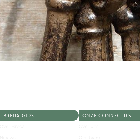
BREDA GIDS
ONZE CONNECTIES
Over Breda
Over ons
Nieuws
Ons team