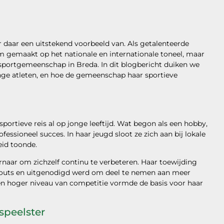
r daar een uitstekend voorbeeld van. Als getalenteerde
m gemaakt op het nationale en internationale toneel, maar
e sportgemeenschap in Breda. In dit blogbericht duiken we
jonge atleten, en hoe de gemeenschap haar sportieve
rtieve reis al op jonge leeftijd. Wat begon als een hobby,
fessioneel succes. In haar jeugd sloot ze zich aan bij lokale
eid toonde.
rnaar om zichzelf continu te verbeteren. Haar toewijding
scouts en uitgenodigd werd om deel te nemen aan meer
een hoger niveau van competitie vormde de basis voor haar
speelster