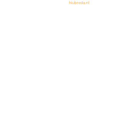
© 2024 All rights Reserved. Design by
Nubreda.nl