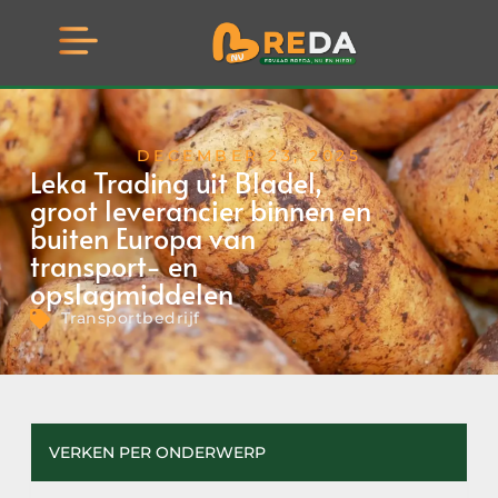
DECEMBER 23, 2025
Leka Trading uit Bladel,
groot leverancier binnen en
buiten Europa van
transport- en
opslagmiddelen
Transportbedrijf
VERKEN PER ONDERWERP