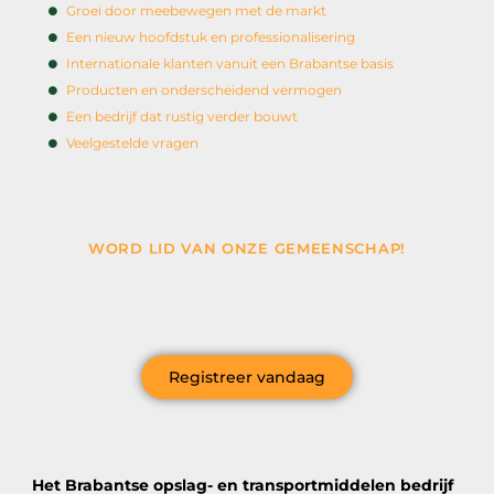
Groei door meebewegen met de markt
Een nieuw hoofdstuk en professionalisering
Internationale klanten vanuit een Brabantse basis
Producten en onderscheidend vermogen
Een bedrijf dat rustig verder bouwt
Veelgestelde vragen
WORD LID VAN ONZE GEMEENSCHAP!
Wil je deelnemen aan de conversatie, exclusieve
content ontvangen en als eerste op de hoogte zijn van
het laatste nieuws?
Registreer vandaag
Het Brabantse opslag- en transportmiddelen bedrijf