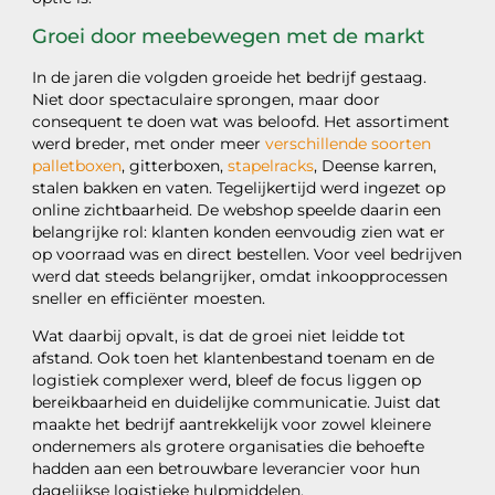
Groei door meebewegen met de markt
In de jaren die volgden groeide het bedrijf gestaag.
Niet door spectaculaire sprongen, maar door
consequent te doen wat was beloofd. Het assortiment
werd breder, met onder meer
verschillende soorten
palletboxen
, gitterboxen,
stapelracks
, Deense karren,
stalen bakken en vaten. Tegelijkertijd werd ingezet op
online zichtbaarheid. De webshop speelde daarin een
belangrijke rol: klanten konden eenvoudig zien wat er
op voorraad was en direct bestellen. Voor veel bedrijven
werd dat steeds belangrijker, omdat inkoopprocessen
sneller en efficiënter moesten.
Wat daarbij opvalt, is dat de groei niet leidde tot
afstand. Ook toen het klantenbestand toenam en de
logistiek complexer werd, bleef de focus liggen op
bereikbaarheid en duidelijke communicatie. Juist dat
maakte het bedrijf aantrekkelijk voor zowel kleinere
ondernemers als grotere organisaties die behoefte
hadden aan een betrouwbare leverancier voor hun
dagelijkse logistieke hulpmiddelen.