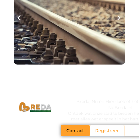
Breda, Nu en Hier- beleef he
NuBreda.nl
Ontdek wat onze stad te bieden hee
met alles wat er speelt in het ha
Contact
Registreer