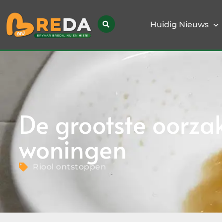
Huidig Nieuws
De grootste oorzak
woningen
Riool ontstoppen