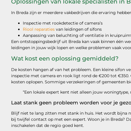
Oplossingen van lokale specialisten in 
In Breda zijn er meerdere vakbedrijven die ervaring hebbe
Inspectie met rookdetectie of camera’s
Riool reparaties
van leidingen of sifons
Aanpassing van beluchting of ventilatie in kruipruim
Een ontstoppingsbedrijf uit Breda kan vaak binnen één w
leidingen in jouw wijk lopen en welke problemen vaak vo
Wat kost een oplossing gemiddeld?
De kosten hangen af van het probleem. Een kleine sifon v
inspectie met camera en rook ligt rond de €200 tot €350.
kosten oplopen. Sommige verzekeringen of gemeenten bied
“Een lokale expert kent niet alleen jouw woningtype
Laat stank geen probleem worden voor je gez
Blijf niet te lang zitten met stank in huis. Het wordt bijna n
bij twijfel contact op met een expert. Woon je in Breda? D
inschakelen dat de regio goed kent.