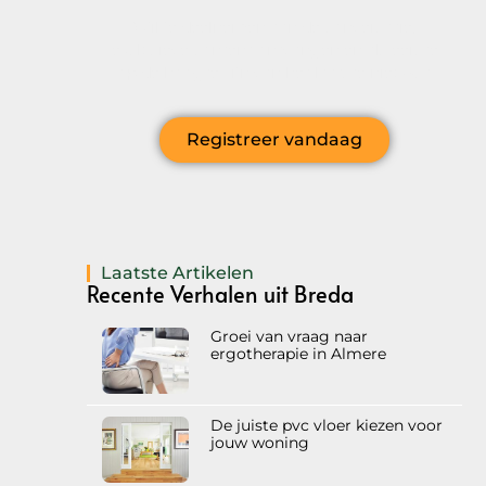
Wil je deelnemen aan de conversatie,
exclusieve content ontvangen en als eerste
op de hoogte zijn van het laatste nieuws?
Registreer vandaag
Laatste Artikelen
Recente Verhalen uit Breda
Groei van vraag naar
ergotherapie in Almere
De juiste pvc vloer kiezen voor
jouw woning