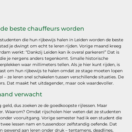
 de beste chauffeurs worden
jk – studenten die hun rijbewijs halen in Leiden worden de beste
stad je dwingt om echt te leren rijden. Vorige maand kreeg
dam werkt: “Dankzij Leiden kan ik overal parkeren!” Dat is
s die je nergens anders tegenkomt. Smalle historische
rplekken waar millimeters tellen. Als je hier kunt rijden, is
aast om hun rijbewijs te halen omdat ze stage moeten lopen
 – ze leren snel schakelen tussen verschillende situaties. De
lders. Dat maakt het uitdagender, maar ook waardevoller.
mand verwacht
g geld, dus zoeken ze de goedkoopste rijlessen. Maar
ver. Waarom? Omdat rijscholen hier weten dat ze studenten
 zonder vooruitgang. Vorige semester had ik een student die
ek twee lessen nam en tussendoor zelfstandig oefende. Dat
jn gewend aan leren onder druk – tentamens, deadlines,