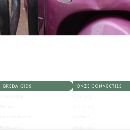
BREDA GIDS
ONZE CONNECTIES
Over Breda
Over ons
Nieuws
Ons team
Beroemdheden
Contact
onden
Noodgeval
Registreer