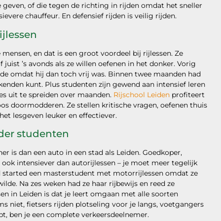
 geven, of die tegen de richting in rijden omdat het sneller
ievere chauffeur. En defensief rijden is veilig rijden.
ijlessen
ensen, en dat is een groot voordeel bij rijlessen. Ze
f juist ’s avonds als ze willen oefenen in het donker. Vorig
wilde omdat hij dan toch vrij was. Binnen twee maanden had
weekenden kunt. Plus studenten zijn gewend aan intensief leren
lles uit te spreiden over maanden.
Rijschool Leiden
profiteert
loos doormodderen. Ze stellen kritische vragen, oefenen thuis
et lesgeven leuker en effectiever.
der studenten
r is dan een auto in een stad als Leiden. Goedkoper,
n ook intensiever dan autorijlessen – je moet meer tegelijk
d started een masterstudent met motorrijlessen omdat ze
lde. Na zes weken had ze haar rijbewijs en reed ze
en in Leiden is dat je leert omgaan met alle soorten
niet, fietsers rijden plotseling voor je langs, voetgangers
ebt, ben je een complete verkeersdeelnemer.