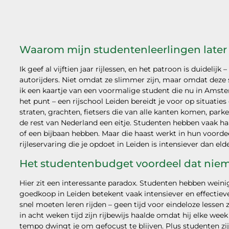
Waarom mijn studentenleerlingen later
Ik geef al vijftien jaar rijlessen, en het patroon is duideli
autorijders. Niet omdat ze slimmer zijn, maar omdat deze 
ik een kaartje van een voormalige student die nu in Amster
het punt – een rijschool Leiden bereidt je voor op situatie
straten, grachten, fietsers die van alle kanten komen, parkee
de rest van Nederland een eitje. Studenten hebben vaak h
of een bijbaan hebben. Maar die haast werkt in hun voordeel
rijleservaring die je opdoet in Leiden is intensiever dan e
Het studentenbudget voordeel dat nie
Hier zit een interessante paradox. Studenten hebben weini
goedkoop in Leiden betekent vaak intensiever en effectie
snel moeten leren rijden – geen tijd voor eindeloze lessen
in acht weken tijd zijn rijbewijs haalde omdat hij elke we
tempo dwingt je om gefocust te blijven. Plus studenten zi