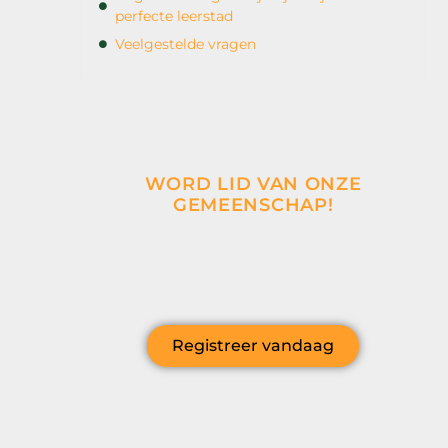
perfecte leerstad
Veelgestelde vragen
WORD LID VAN ONZE
GEMEENSCHAP!
Wil je deelnemen aan de conversatie,
exclusieve content ontvangen en als eerste
op de hoogte zijn van het laatste nieuws?
Registreer vandaag