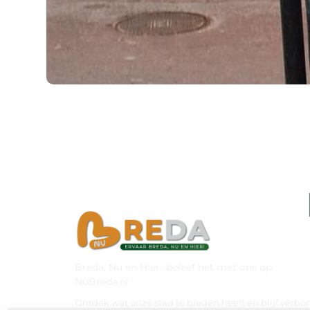
Breda, Nu en Hier- beleef het met ons op
NuBreda.nl
Ontdek wat onze stad te bieden heeft en blijf verb