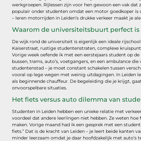
werkgroepen. Rijlessen zijn voor hen gewoon een vak dat ze
populair onder studenten omdat een motor goedkoper is da
– leren motorrijden in Leiden’s drukke verkeer maakt je al
Waarom de universiteitsbuurt perfect is 
De wijk rond de universiteit is eigenlijk een ideale rijscho
Kaiserstraat, rustige studentenstraten, complexe kruispunt
Vorige week oefende ik met een eerstejaars student op de
bussen, trams, auto’s, voetgangers, en een ambulance die vo
studentenstad – je moet constant schakelen tussen versch
vooral op lege wegen met weinig uitdagingen. In Leiden le
als beginnende chauffeur. De begeleiding die je krijgt, gaa
onvoorspelbare situaties.
Het fiets versus auto dilemma van stud
Studenten in Leiden hebben een unieke relatie met verkeer –
voordeel dat andere leerlingen niet hebben. Ze weten hoe 
maken. Vorige maand had ik een gesprek met een student die
fiets.” Dat is de kracht van Leiden – je leert beide kanten v
minder leerzaam omdat je daar hoofdzakelijk met auto’s t