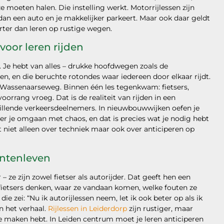
 moeten halen. Die instelling werkt. Motorrijlessen zijn
n een auto en je makkelijker parkeert. Maar ook daar geldt
erter dan leren op rustige wegen.
voor leren rijden
ol. Je hebt van alles – drukke hoofdwegen zoals de
en, en die beruchte rotondes waar iedereen door elkaar rijdt.
 Wassenaarseweg. Binnen één les tegenkwam: fietsers,
orrang vroeg. Dat is de realiteit van rijden in een
illende verkeersdeelnemers. In nieuwbouwwijken oefen je
er je omgaan met chaos, en dat is precies wat je nodig hebt
t niet alleen over techniek maar ook over anticiperen op
entenleven
 ze zijn zowel fietser als autorijder. Dat geeft hen een
fietsers denken, waar ze vandaan komen, welke fouten ze
 zei: “Nu ik autorijlessen neem, let ik ook beter op als ik
an het verhaal.
Rijlessen in Leiderdorp
zijn rustiger, maar
e maken hebt. In Leiden centrum moet je leren anticiperen