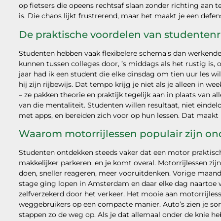
op fietsers die opeens rechtsaf slaan zonder richting aan te
is. Die chaos lijkt frustrerend, maar het maakt je een defens
De praktische voordelen van studentenr
Studenten hebben vaak flexibelere schema’s dan werkende m
kunnen tussen colleges door, ’s middags als het rustig is, o
jaar had ik een student die elke dinsdag om tien uur les 
hij zijn rijbewijs. Dat tempo krijg je niet als je alleen in 
– ze pakken theorie en praktijk tegelijk aan in plaats van a
van die mentaliteit. Studenten willen resultaat, niet einde
met apps, en bereiden zich voor op hun lessen. Dat maakt h
Waarom motorrijlessen populair zijn on
Studenten ontdekken steeds vaker dat een motor praktische
makkelijker parkeren, en je komt overal. Motorrijlessen zij
doen, sneller reageren, meer vooruitdenken. Vorige maan
stage ging lopen in Amsterdam en daar elke dag naartoe wi
zelfverzekerd door het verkeer. Het mooie aan motorrijless
weggebruikers op een compacte manier. Auto’s zien je soms 
stappen zo de weg op. Als je dat allemaal onder de knie h