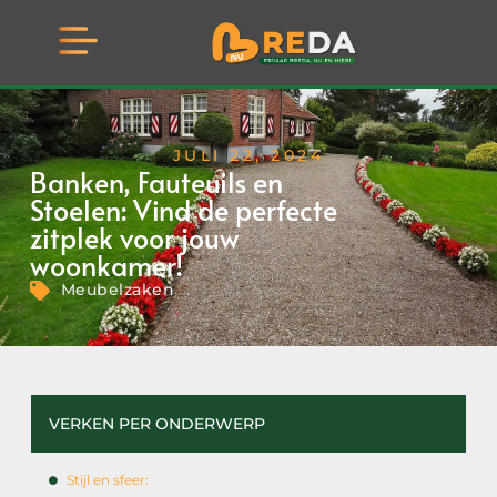
JULI 22, 2024
Banken, Fauteuils en
Stoelen: Vind de perfecte
zitplek voor jouw
woonkamer!
Meubelzaken
VERKEN PER ONDERWERP
Stijl en sfeer: