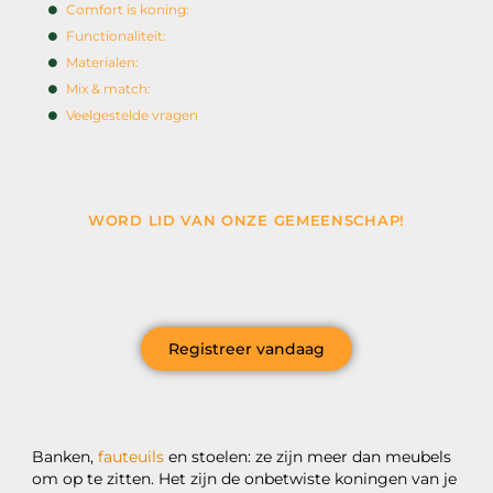
Comfort is koning:
Functionaliteit:
Materialen:
Mix & match:
Veelgestelde vragen
WORD LID VAN ONZE GEMEENSCHAP!
Wil je deelnemen aan de conversatie, exclusieve
content ontvangen en als eerste op de hoogte zijn van
het laatste nieuws?
Registreer vandaag
Banken,
fauteuils
en stoelen: ze zijn meer dan meubels
om op te zitten. Het zijn de onbetwiste koningen van je