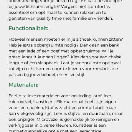
ondersteuning voor je nek en rug? En past de zitdiepte
bij jouw lichaamslengte? Vergeet niet: comfort is
essentieel om optimaal te kunnen relaxen en te
genieten van quality time met familie en vrienden.
Functionaliteit:
Hoeveel mensen moeten er in je zithoek kunnen zitten?
Heb je extra opbergruimte nodig? Denk aan een bank
met een lade of een poef met opbergruimte. Wil je
graag languit kunnen liggen? Kies dan voor een chaise
longue of een slaapbank. Laat je woonruimte optimaal
tot zijn recht komen door te kiezen voor meubels die
passen bij jouw behoeften en leefstijl.
Materialen:
Er zijn talloze materialen voor bekleding: stof, leer,
microvezel, kunstleer… Elk materiaal heeft zijn eigen
voor- en nadelen. Stof is zacht en comfortabel, maar
kan vlekgevoelig zijn. Leer is stijlvol en duurzaam, maar
ook prijziger. Microvezel is gemakkelijk te reinigen en
verkrijgbaar in diverse kleuren. Kunstleer is een
budgetvriendelijke optie met een leerachtige